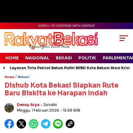
SCROLL TO CONTINUE WITH CONTENT
HOME
NASIONAL
BEKASI
POLITIK
PARLEMENTA
Layanan Tirta Patriot Belum Pulih! BPBD Kota Bekasi Atasi Krisis
/
Home
Bekasi
Dishub Kota Bekasi Siapkan Rute
Baru Biskita ke Harapan Indah
Denny Arya
- Jurnalis
Minggu, 1 Februari 2026
- 15:58 WIB