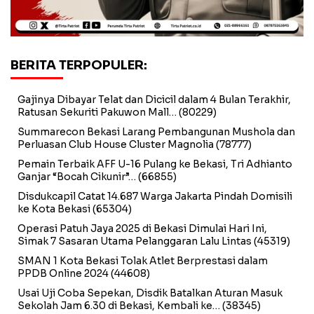
BERITA TERPOPULER:
Gajinya Dibayar Telat dan Dicicil dalam 4 Bulan Terakhir,
Ratusan Sekuriti Pakuwon Mall…
(80229)
Summarecon Bekasi Larang Pembangunan Mushola dan
Perluasan Club House Cluster Magnolia
(78777)
Pemain Terbaik AFF U-16 Pulang ke Bekasi, Tri Adhianto
Ganjar “Bocah Cikunir”…
(66855)
Disdukcapil Catat 14.687 Warga Jakarta Pindah Domisili
ke Kota Bekasi
(65304)
Operasi Patuh Jaya 2025 di Bekasi Dimulai Hari Ini,
Simak 7 Sasaran Utama Pelanggaran Lalu Lintas
(45319)
SMAN 1 Kota Bekasi Tolak Atlet Berprestasi dalam
PPDB Online 2024
(44608)
Usai Uji Coba Sepekan, Disdik Batalkan Aturan Masuk
Sekolah Jam 6.30 di Bekasi, Kembali ke…
(38345)