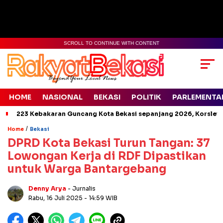
SCROLL TO CONTINUE WITH CONTENT
HOME
NASIONAL
BEKASI
POLITIK
PARLEMENTA
223 Kebakaran Guncang Kota Bekasi sepanjang 2026, Korsleti
/
Home
Bekasi
DPRD Kota Bekasi Turun Tangan: 37
Lowongan Kerja di RDF Dipastikan
untuk Warga Bantargebang
Denny Arya
- Jurnalis
Rabu, 16 Juli 2025
- 14:59 WIB