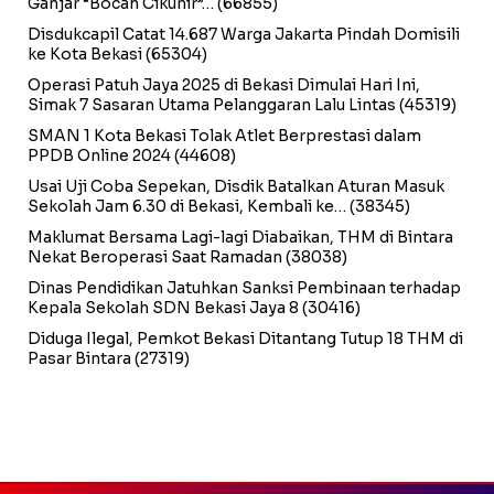
Ganjar “Bocah Cikunir”…
(66855)
Disdukcapil Catat 14.687 Warga Jakarta Pindah Domisili
ke Kota Bekasi
(65304)
Operasi Patuh Jaya 2025 di Bekasi Dimulai Hari Ini,
Simak 7 Sasaran Utama Pelanggaran Lalu Lintas
(45319)
SMAN 1 Kota Bekasi Tolak Atlet Berprestasi dalam
PPDB Online 2024
(44608)
Usai Uji Coba Sepekan, Disdik Batalkan Aturan Masuk
Sekolah Jam 6.30 di Bekasi, Kembali ke…
(38345)
Maklumat Bersama Lagi-lagi Diabaikan, THM di Bintara
Nekat Beroperasi Saat Ramadan
(38038)
Dinas Pendidikan Jatuhkan Sanksi Pembinaan terhadap
Kepala Sekolah SDN Bekasi Jaya 8
(30416)
Diduga Ilegal, Pemkot Bekasi Ditantang Tutup 18 THM di
Pasar Bintara
(27319)