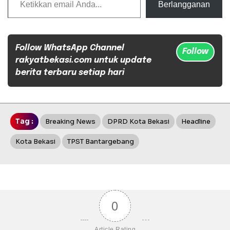
Berlangganan
Follow WhatsApp Channel
Follow
rakyatbekasi.com untuk update
berita terbaru setiap hari
Tag :
Breaking News
DPRD Kota Bekasi
Headline
Kota Bekasi
TPST Bantargebang
0
Article Rating