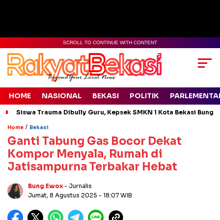
SCROLL TO CONTINUE WITH CONTENT
HOME
NASIONAL
BEKASI
POLITIK
PARLEMENTA
Siswa Trauma Dibully Guru, Kepsek SMKN 1 Kota Bekasi Bung
/
Home
Bekasi
Ganti Tabung Gas Bocor Dekat
Kompor Menyala, Rumah di
Jatisampurna Terbakar Hebat
Bung Ewox
- Jurnalis
Jumat, 8 Agustus 2025
- 18:07 WIB