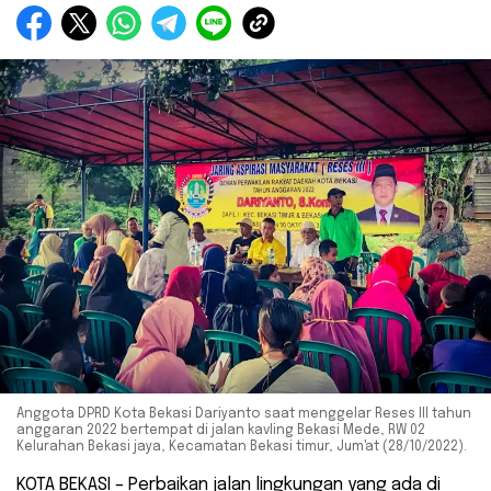
Anggota DPRD Kota Bekasi Dariyanto saat menggelar Reses III tahun
anggaran 2022 bertempat di jalan kavling Bekasi Mede, RW 02
Kelurahan Bekasi jaya, Kecamatan Bekasi timur, Jum'at (28/10/2022).
KOTA BEKASI – Perbaikan jalan lingkungan yang ada di