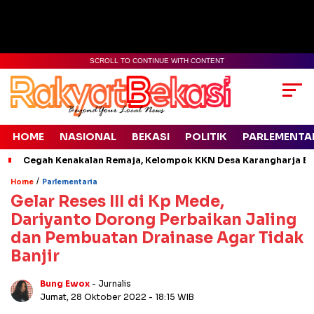
SCROLL TO CONTINUE WITH CONTENT
HOME
NASIONAL
BEKASI
POLITIK
PARLEMENTA
Cegah Kenakalan Remaja, Kelompok KKN Desa Karangharja Ed
/
Home
Parlementaria
Gelar Reses III di Kp Mede,
Dariyanto Dorong Perbaikan Jaling
dan Pembuatan Drainase Agar Tidak
Banjir
Bung Ewox
- Jurnalis
Jumat, 28 Oktober 2022
- 18:15 WIB