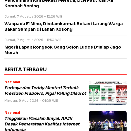
Pencemaran Kali Bekasi Mereda, DLH Pastikan Air
Kembali Bening
Jumat, 7 Agustus 2026 - 12:26 WIB
Waspada El Nino, Disdamkarmat Bekasi Larang Warga
Bakar Sampah di Lahan Kosong
Jumat, 7 Agustus 2026 - 11:50 WIB
Ngeri! Lapak Rongsok Gang Selon Ludes Dilalap Jago
Merah
BERITA TERBARU
Nasional
Purbaya dan Teddy Menteri Terbaik
Presiden Prabowo, Pigai Paling Disorot
Minggu, 9 Agu 2026 - 01:29 WIB
Nasional
Tinggalkan Masalah Sinyal, APJII
Desak Pemerataan Kualitas Internet
Indonesia