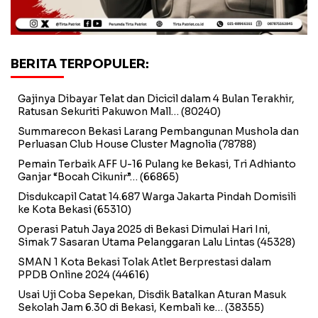
BERITA TERPOPULER:
Gajinya Dibayar Telat dan Dicicil dalam 4 Bulan Terakhir,
Ratusan Sekuriti Pakuwon Mall…
(80240)
Summarecon Bekasi Larang Pembangunan Mushola dan
Perluasan Club House Cluster Magnolia
(78788)
Pemain Terbaik AFF U-16 Pulang ke Bekasi, Tri Adhianto
Ganjar “Bocah Cikunir”…
(66865)
Disdukcapil Catat 14.687 Warga Jakarta Pindah Domisili
ke Kota Bekasi
(65310)
Operasi Patuh Jaya 2025 di Bekasi Dimulai Hari Ini,
Simak 7 Sasaran Utama Pelanggaran Lalu Lintas
(45328)
SMAN 1 Kota Bekasi Tolak Atlet Berprestasi dalam
PPDB Online 2024
(44616)
Usai Uji Coba Sepekan, Disdik Batalkan Aturan Masuk
Sekolah Jam 6.30 di Bekasi, Kembali ke…
(38355)