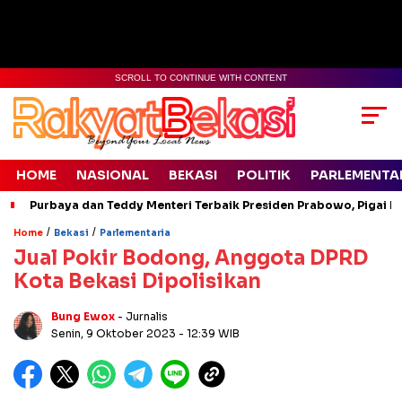
SCROLL TO CONTINUE WITH CONTENT
HOME
NASIONAL
BEKASI
POLITIK
PARLEMENTA
Purbaya dan Teddy Menteri Terbaik Presiden Prabowo, Pigai Pa
/
/
Home
Bekasi
Parlementaria
Jual Pokir Bodong, Anggota DPRD
Kota Bekasi Dipolisikan
Bung Ewox
- Jurnalis
Senin, 9 Oktober 2023
- 12:39 WIB