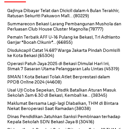
Gajinya Dibayar Telat dan Dicicil dalam 4 Bulan Terakhir,
Ratusan Sekuriti Pakuwon Mall…
(80229)
Summarecon Bekasi Larang Pembangunan Mushola dan
Perluasan Club House Cluster Magnolia
(78777)
Pemain Terbaik AFF U-16 Pulang ke Bekasi, Tri Adhianto
Ganjar “Bocah Cikunir”…
(66855)
Disdukcapil Catat 14.687 Warga Jakarta Pindah Domisili
ke Kota Bekasi
(65304)
Operasi Patuh Jaya 2025 di Bekasi Dimulai Hari Ini,
Simak 7 Sasaran Utama Pelanggaran Lalu Lintas
(45319)
SMAN 1 Kota Bekasi Tolak Atlet Berprestasi dalam
PPDB Online 2024
(44608)
Usai Uji Coba Sepekan, Disdik Batalkan Aturan Masuk
Sekolah Jam 6.30 di Bekasi, Kembali ke…
(38345)
Maklumat Bersama Lagi-lagi Diabaikan, THM di Bintara
Nekat Beroperasi Saat Ramadan
(38038)
Dinas Pendidikan Jatuhkan Sanksi Pembinaan terhadap
Kepala Sekolah SDN Bekasi Jaya 8
(30416)