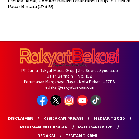
Diduga Ilegal, Pemkot Bekasi Ditantang Tutup 18 THM di
Pasar Bintara
(27319)
PT. Jurnal Rakyat Media Grup | 3rd Secret Syndicate
Jalan Beringin III No. 102
Perumahan Margahayu Jaya - Kota Bekasi – 17113
redaksi@rakyatbekasi.com
DISCLAIMER
KEBIJAKAN PRIVASI
MEDIAKIT 2026
PEDOMAN MEDIA SIBER
RATE CARD 2026
REDAKSI
TENTANG KAMI