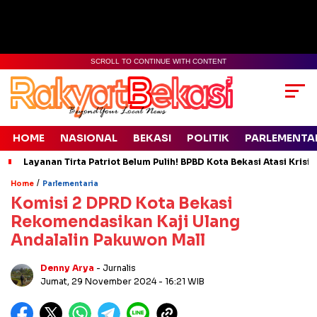
SCROLL TO CONTINUE WITH CONTENT
HOME
NASIONAL
BEKASI
POLITIK
PARLEMENTA
Layanan Tirta Patriot Belum Pulih! BPBD Kota Bekasi Atasi Krisis
/
Home
Parlementaria
Komisi 2 DPRD Kota Bekasi
Rekomendasikan Kaji Ulang
Andalalin Pakuwon Mall
Denny Arya
- Jurnalis
Jumat, 29 November 2024
- 16:21 WIB