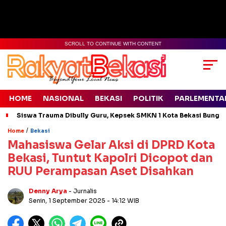
SCROLL TO CONTINUE WITH CONTENT
HOME
NASIONAL
BEKASI
POLITIK
PARLEMENTA
Siswa Trauma Dibully Guru, Kepsek SMKN 1 Kota Bekasi Bung
/
Home
Bekasi
Mahasiswa Gelar Aksi di DPRD Kota
Bekasi, Tuntut Kapolri Dicopot dan
RUU Perampasan Aset Disahkan
Denny Arya
- Jurnalis
Senin, 1 September 2025
- 14:12 WIB