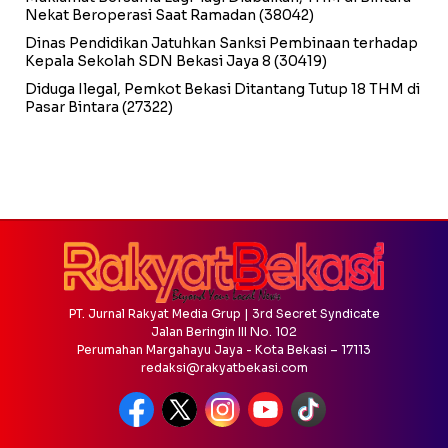
Nekat Beroperasi Saat Ramadan
(38042)
Dinas Pendidikan Jatuhkan Sanksi Pembinaan terhadap
Kepala Sekolah SDN Bekasi Jaya 8
(30419)
Diduga Ilegal, Pemkot Bekasi Ditantang Tutup 18 THM di
Pasar Bintara
(27322)
PT. Jurnal Rakyat Media Grup | 3rd Secret Syndicate
Jalan Beringin III No. 102
Perumahan Margahayu Jaya - Kota Bekasi – 17113
redaksi@rakyatbekasi.com