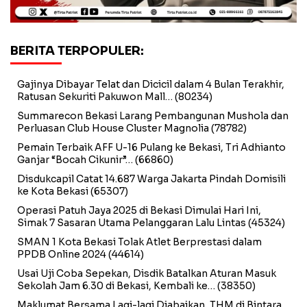
BERITA TERPOPULER:
Gajinya Dibayar Telat dan Dicicil dalam 4 Bulan Terakhir,
Ratusan Sekuriti Pakuwon Mall…
(80234)
Summarecon Bekasi Larang Pembangunan Mushola dan
Perluasan Club House Cluster Magnolia
(78782)
Pemain Terbaik AFF U-16 Pulang ke Bekasi, Tri Adhianto
Ganjar “Bocah Cikunir”…
(66860)
Disdukcapil Catat 14.687 Warga Jakarta Pindah Domisili
ke Kota Bekasi
(65307)
Operasi Patuh Jaya 2025 di Bekasi Dimulai Hari Ini,
Simak 7 Sasaran Utama Pelanggaran Lalu Lintas
(45324)
SMAN 1 Kota Bekasi Tolak Atlet Berprestasi dalam
PPDB Online 2024
(44614)
Usai Uji Coba Sepekan, Disdik Batalkan Aturan Masuk
Sekolah Jam 6.30 di Bekasi, Kembali ke…
(38350)
Maklumat Bersama Lagi-lagi Diabaikan, THM di Bintara