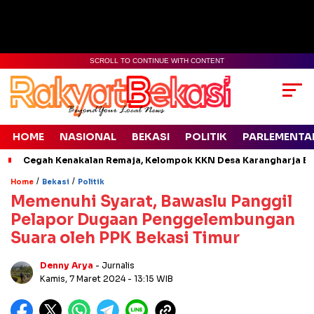
SCROLL TO CONTINUE WITH CONTENT
HOME
NASIONAL
BEKASI
POLITIK
PARLEMENTA
Cegah Kenakalan Remaja, Kelompok KKN Desa Karangharja Ed
/
/
Home
Bekasi
Politik
Memenuhi Syarat, Bawaslu Panggil
Pelapor Dugaan Penggelembungan
Suara oleh PPK Bekasi Timur
Denny Arya
- Jurnalis
Kamis, 7 Maret 2024
- 13:15 WIB