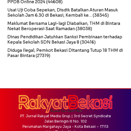
PPDB Online 2024
(44608)
Usai Uji Coba Sepekan, Disdik Batalkan Aturan Masuk
Sekolah Jam 6.30 di Bekasi, Kembali ke…
(38345)
Maklumat Bersama Lagi-lagi Diabaikan, THM di Bintara
Nekat Beroperasi Saat Ramadan
(38038)
Dinas Pendidikan Jatuhkan Sanksi Pembinaan terhadap
Kepala Sekolah SDN Bekasi Jaya 8
(30416)
Diduga Ilegal, Pemkot Bekasi Ditantang Tutup 18 THM di
Pasar Bintara
(27319)
PT. Jurnal Rakyat Media Grup | 3rd Secret Syndicate
Jalan Beringin III No. 102
Perumahan Margahayu Jaya - Kota Bekasi – 17113