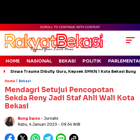
SCROLL TO CONTINUE WITH CONTENT
HOME
NASIONAL
BEKASI
POLITIK
PARLEMENTA
Siswa Trauma Dibully Guru, Kepsek SMKN 1 Kota Bekasi Bung
/
Home
Bekasi
Mendagri Setujui Pencopotan
Sekda Reny Jadi Staf Ahli Wali Kota
Bekasi
Bung Ewox
- Jurnalis
Rabu, 4 Januari 2023
- 09:34 WIB