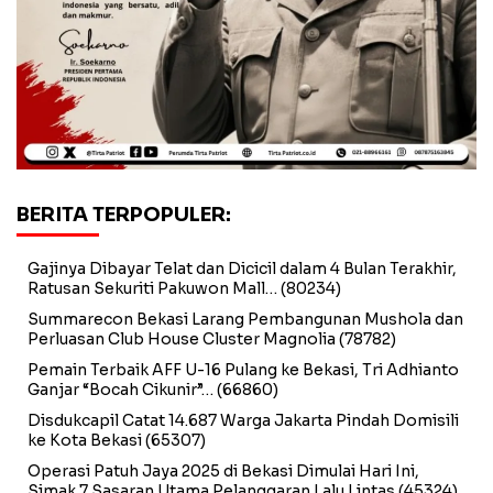
BERITA TERPOPULER:
Gajinya Dibayar Telat dan Dicicil dalam 4 Bulan Terakhir,
Ratusan Sekuriti Pakuwon Mall…
(80234)
Summarecon Bekasi Larang Pembangunan Mushola dan
Perluasan Club House Cluster Magnolia
(78782)
Pemain Terbaik AFF U-16 Pulang ke Bekasi, Tri Adhianto
Ganjar “Bocah Cikunir”…
(66860)
Disdukcapil Catat 14.687 Warga Jakarta Pindah Domisili
ke Kota Bekasi
(65307)
Operasi Patuh Jaya 2025 di Bekasi Dimulai Hari Ini,
Simak 7 Sasaran Utama Pelanggaran Lalu Lintas
(45324)