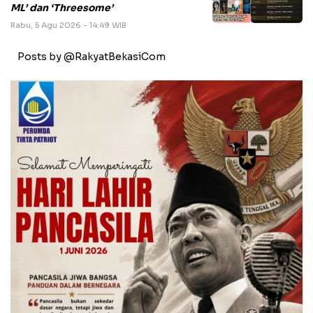
ML’ dan ‘Threesome’
Rabu, 5 Agu 2026 - 14:49 WIB
Posts by @RakyatBekasiCom