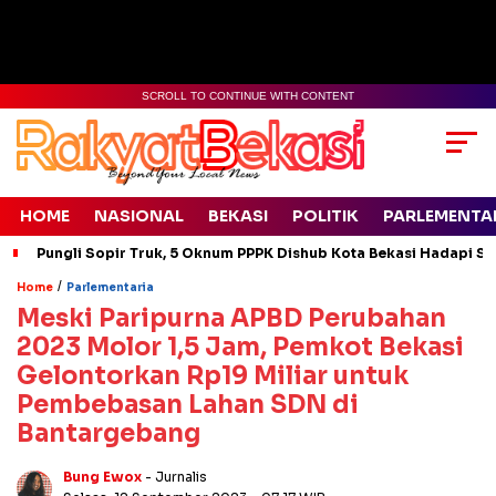
SCROLL TO CONTINUE WITH CONTENT
HOME
NASIONAL
BEKASI
POLITIK
PARLEMENTA
Pungli Sopir Truk, 5 Oknum PPPK Dishub Kota Bekasi Hadapi Si
/
Home
Parlementaria
Meski Paripurna APBD Perubahan
2023 Molor 1,5 Jam, Pemkot Bekasi
Gelontorkan Rp19 Miliar untuk
Pembebasan Lahan SDN di
Bantargebang
Bung Ewox
- Jurnalis