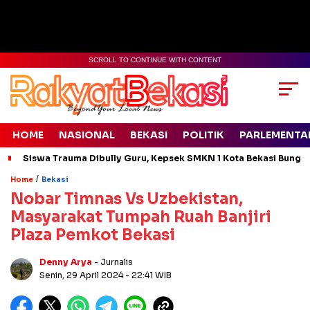
SCROLL TO CONTINUE WITH CONTENT
HOME
NASIONAL
BEKASI
POLITIK
PARLEMENTA
Siswa Trauma Dibully Guru, Kepsek SMKN 1 Kota Bekasi Bung
/
Home
Bekasi
Nobar Timnas Vs Uzbekistan,
Masyarakat Tumpah Ruah Banjiri
Plaza Pemkot Bekasi
Denny Arya
- Jurnalis
Senin, 29 April 2024
- 22:41 WIB