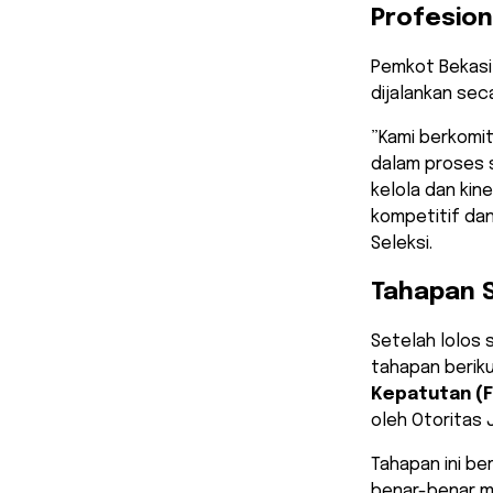
Profesion
​Pemkot Bekasi
dijalankan sec
​”Kami berkom
dalam proses s
kelola dan kin
kompetitif dan
Seleksi.
Tahapan S
Setelah lolos 
tahapan beriku
Kepatutan (F
oleh Otoritas 
Tahapan ini be
benar-benar m