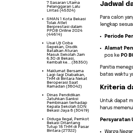
7 Sasaran Utama
Jadwal d
Pelanggaran Lalu
Lintas
(45324)
​Para calon ya
SMAN 1 Kota Bekasi
Tolak Atlet
lengkap sesuai
Berprestasi dalam
PPDB Online 2024
(44614)
Periode Pe
Usai Uji Coba
Sepekan, Disdik
Alamat Pen
Batalkan Aturan
Masuk Sekolah Jam
pos ke
PO B
6.30 di Bekasi,
Kembali ke…
(38350)
​Panitia meneg
Maklumat Bersama
batas waktu y
Lagi-lagi Diabaikan,
THM di Bintara Nekat
Beroperasi Saat
Ramadan
(38042)
Kriteria 
Dinas Pendidikan
Jatuhkan Sanksi
​Untuk dapat m
Pembinaan terhadap
Kepala Sekolah SDN
harus memenuh
Bekasi Jaya 8
(30419)
Diduga Ilegal, Pemkot
Persyaratan
Bekasi Ditantang
Tutup 18 THM di Pasar
Bintara
(27322)
​Warga Negar