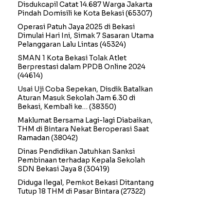
Disdukcapil Catat 14.687 Warga Jakarta
Pindah Domisili ke Kota Bekasi
(65307)
Operasi Patuh Jaya 2025 di Bekasi
Dimulai Hari Ini, Simak 7 Sasaran Utama
Pelanggaran Lalu Lintas
(45324)
SMAN 1 Kota Bekasi Tolak Atlet
Berprestasi dalam PPDB Online 2024
(44614)
Usai Uji Coba Sepekan, Disdik Batalkan
Aturan Masuk Sekolah Jam 6.30 di
Bekasi, Kembali ke…
(38350)
Maklumat Bersama Lagi-lagi Diabaikan,
THM di Bintara Nekat Beroperasi Saat
Ramadan
(38042)
Dinas Pendidikan Jatuhkan Sanksi
Pembinaan terhadap Kepala Sekolah
SDN Bekasi Jaya 8
(30419)
Diduga Ilegal, Pemkot Bekasi Ditantang
Tutup 18 THM di Pasar Bintara
(27322)