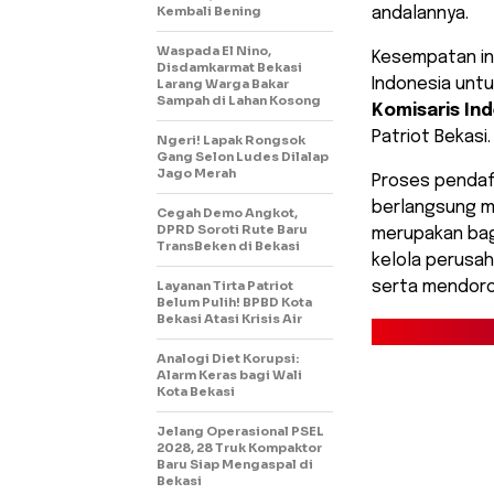
Kembali Bening
andalannya.
Waspada El Nino,
Kesempatan ini
Disdamkarmat Bekasi
Indonesia unt
Larang Warga Bakar
Sampah di Lahan Kosong
Komisaris In
Patriot Bekasi.
Ngeri! Lapak Rongsok
Gang Selon Ludes Dilalap
Jago Merah
Proses pendaft
berlangsung m
Cegah Demo Angkot,
DPRD Soroti Rute Baru
merupakan bag
TransBeken di Bekasi
kelola perusah
Layanan Tirta Patriot
serta mendoron
Belum Pulih! BPBD Kota
Bekasi Atasi Krisis Air
Analogi Diet Korupsi:
Alarm Keras bagi Wali
Kota Bekasi
Jelang Operasional PSEL
2028, 28 Truk Kompaktor
Baru Siap Mengaspal di
Bekasi