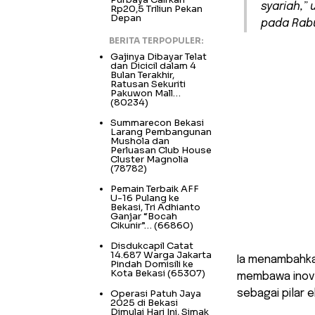
syariah,” 
Rp20,5 Triliun Pekan
Depan
pada Rabu
BERITA TERPOPULER:
Gajinya Dibayar Telat
dan Dicicil dalam 4
Bulan Terakhir,
Ratusan Sekuriti
Pakuwon Mall…
(80234)
Summarecon Bekasi
Larang Pembangunan
Mushola dan
Perluasan Club House
Cluster Magnolia
(78782)
Pemain Terbaik AFF
U-16 Pulang ke
Bekasi, Tri Adhianto
Ganjar “Bocah
Cikunir”…
(66860)
Disdukcapil Catat
14.687 Warga Jakarta
​Ia menambahka
Pindah Domisili ke
Kota Bekasi
(65307)
membawa inovas
Operasi Patuh Jaya
sebagai pilar e
2025 di Bekasi
Dimulai Hari Ini, Simak