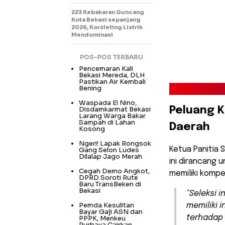
223 Kebakaran Guncang
Kota Bekasi sepanjang
2026, Korsleting Listrik
Mendominasi
POS-POS TERBARU
Pencemaran Kali
Bekasi Mereda, DLH
Pastikan Air Kembali
Bening
Waspada El Nino,
Disdamkarmat Bekasi
Peluang 
Larang Warga Bakar
Sampah di Lahan
Daerah
Kosong
Ngeri! Lapak Rongsok
​Ketua Panitia
Gang Selon Ludes
Dilalap Jago Merah
ini dirancang 
Cegah Demo Angkot,
memiliki kompet
DPRD Soroti Rute
Baru TransBeken di
Bekasi
​”Seleksi
Pemda Kesulitan
memiliki 
Bayar Gaji ASN dan
terhadap 
PPPK, Menkeu
Purbaya Cairkan