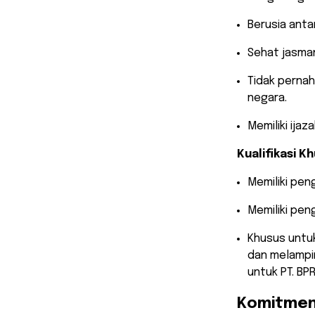
​Berusia anta
​Sehat jasma
​Tidak perna
negara.
​Memiliki ija
Kualifikasi K
​Memiliki pen
​Memiliki pe
​Khusus untu
dan melampir
untuk PT. BPR
Komitmen