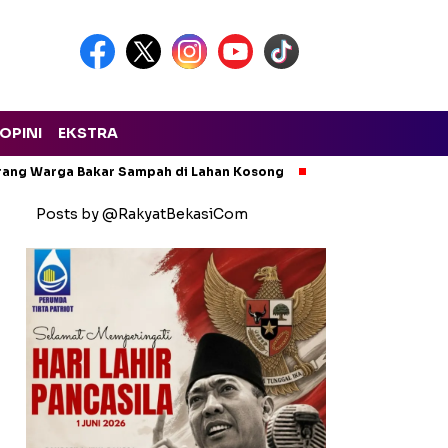
OPINI
EKSTRA
arang Warga Bakar Sampah di Lahan Kosong
Ngeri! Lapak Rong
Posts by @RakyatBekasiCom