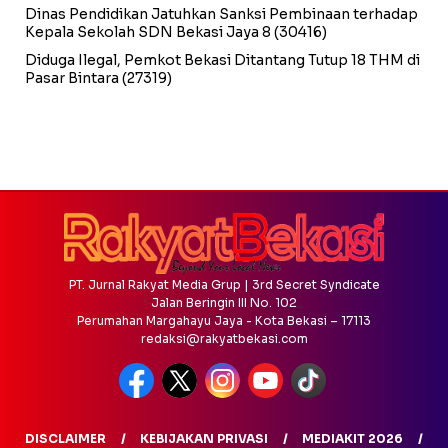
Dinas Pendidikan Jatuhkan Sanksi Pembinaan terhadap
Kepala Sekolah SDN Bekasi Jaya 8
(30416)
Diduga Ilegal, Pemkot Bekasi Ditantang Tutup 18 THM di
Pasar Bintara
(27319)
PT. Jurnal Rakyat Media Grup | 3rd Secret Syndicate
Jalan Beringin III No. 102
Perumahan Margahayu Jaya - Kota Bekasi – 17113
redaksi@rakyatbekasi.com
DISCLAIMER
KEBIJAKAN PRIVASI
MEDIAKIT 2026