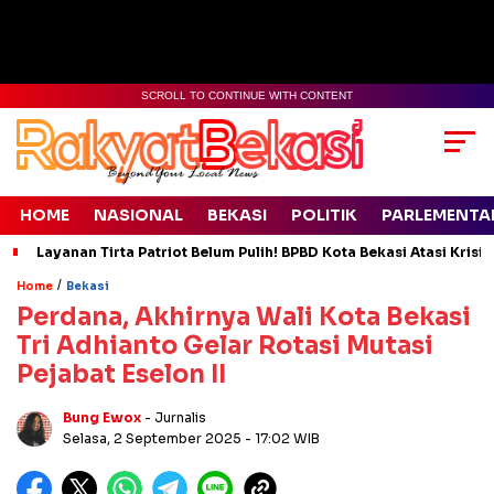
SCROLL TO CONTINUE WITH CONTENT
HOME
NASIONAL
BEKASI
POLITIK
PARLEMENTA
Layanan Tirta Patriot Belum Pulih! BPBD Kota Bekasi Atasi Krisis
/
Home
Bekasi
Perdana, Akhirnya Wali Kota Bekasi
Tri Adhianto Gelar Rotasi Mutasi
Pejabat Eselon II
Bung Ewox
- Jurnalis
Selasa, 2 September 2025
- 17:02 WIB