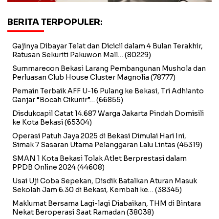
BERITA TERPOPULER:
Gajinya Dibayar Telat dan Dicicil dalam 4 Bulan Terakhir,
Ratusan Sekuriti Pakuwon Mall…
(80229)
Summarecon Bekasi Larang Pembangunan Mushola dan
Perluasan Club House Cluster Magnolia
(78777)
Pemain Terbaik AFF U-16 Pulang ke Bekasi, Tri Adhianto
Ganjar “Bocah Cikunir”…
(66855)
Disdukcapil Catat 14.687 Warga Jakarta Pindah Domisili
ke Kota Bekasi
(65304)
Operasi Patuh Jaya 2025 di Bekasi Dimulai Hari Ini,
Simak 7 Sasaran Utama Pelanggaran Lalu Lintas
(45319)
SMAN 1 Kota Bekasi Tolak Atlet Berprestasi dalam
PPDB Online 2024
(44608)
Usai Uji Coba Sepekan, Disdik Batalkan Aturan Masuk
Sekolah Jam 6.30 di Bekasi, Kembali ke…
(38345)
Maklumat Bersama Lagi-lagi Diabaikan, THM di Bintara
Nekat Beroperasi Saat Ramadan
(38038)