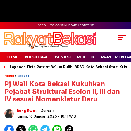
SCROLL TO CONTINUE WITH CONTENT
HOME
NASIONAL
BEKASI
POLITIK
PARLEMENTA
Layanan Tirta Patriot Belum Pulih! BPBD Kota Bekasi Atasi Krisis
/
Home
Bekasi
Pj Wali Kota Bekasi Kukuhkan
Pejabat Struktural Eselon II, III dan
IV sesuai Nomenklatur Baru
Bung Ewox
- Jurnalis
Kamis, 16 Januari 2025
- 18:11 WIB