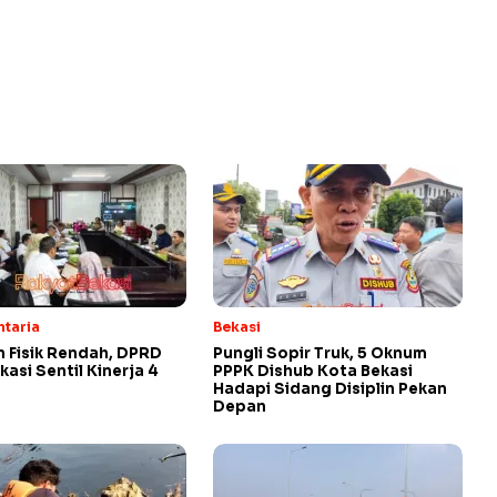
ntaria
Bekasi
 Fisik Rendah, DPRD
Pungli Sopir Truk, 5 Oknum
kasi Sentil Kinerja 4
PPPK Dishub Kota Bekasi
Hadapi Sidang Disiplin Pekan
Depan