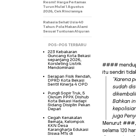
Resmi! Harga Pertamax
Turun Mulai 1 Agustus
2026, Cek Rinciannya
Rahasia Sehat Usia 40
Tahun: Pola Makan Alami
Sesuai Tuntunan Alquran
POS-POS TERBARU
223 Kebakaran
Guncang Kota Bekasi
sepanjang 2026,
Korsleting Listrik
#### menduga 
Mendominasi
itu sendiri tid
Serapan Fisik Rendah,
“Karena p
DPRD Kota Bekasi
Sentil Kinerja 4 OPD
sudah dis
Pungli Sopir Truk, 5
dikembali
Oknum PPPK Dishub
Kota Bekasi Hadapi
Bahkan in
Sidang Disiplin Pekan
Depan
kepolisia
juga Peny
Cegah Kenakalan
Remaja, Kelompok
Menurut ###, 
KKN Desa
Karangharja Edukasi
selama 120 har
Siswa MTs di