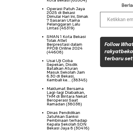
Kota Bekasi
(65304)
Berl
Operasi Patuh Jaya
Ketikkan email Anda...
2025 di Bekasi
Dimulai Hari Ini, Simak
7 Sasaran Utama
Pelanggaran Lalu
Lintas
(45319)
SMAN 1 Kota Bekasi
Tolak Atlet
Berprestasi dalam
Follow Wha
PPDB Online 2024
rakyatbeka
(44608)
terbaru set
Usai Uji Coba
Sepekan, Disdik
Batalkan Aturan
Masuk Sekolah Jam
6.30 di Bekasi,
Kembali ke…
(38345)
Maklumat Bersama
Lagi-lagi Diabaikan,
THM di Bintara Nekat
Beroperasi Saat
Ramadan
(38038)
Dinas Pendidikan
Jatuhkan Sanksi
Pembinaan terhadap
Kepala Sekolah SDN
Bekasi Jaya 8
(30416)