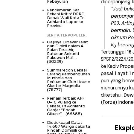
Pebayuran
diperpanjang l
“Jadi buk
Pencemaran Kali
Bekasi Kritis! DPRD
perpanjang
Desak Wali Kota Tri
Adhianto Lapor ke
P20. Arti
Provinsi
bermain. 
BERITA TERPOPULER:
oknum Pen
Gajinya Dibayar Telat
Kg barang
dan Dicicil dalam 4
Bulan Terakhir,
Tertanggal 16
Ratusan Sekuriti
Pakuwon Mall…
SPSP2/322/I/20
(80229)
ke Kadiv Propa
Summarecon Bekasi
pasal 1 ayat 
Larang Pembangunan
Mushola dan
pun yang beras
Perluasan Club House
Cluster Magnolia
menurunnya ke
(78777)
diketahui, De
Pemain Terbaik AFF
U-16 Pulang ke
(Forza) Indone
Bekasi, Tri Adhianto
Ganjar “Bocah
Cikunir”…
(66855)
Disdukcapil Catat
14.687 Warga Jakarta
Ekspl
Pindah Domisili ke