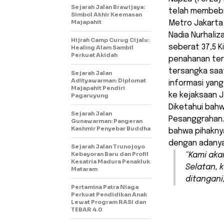
Sejarah Jalan Brawijaya:
telah membeba
Simbol Akhir Keemasan
Majapahit
Metro Jakarta
Nadia Nurhaliz
Hijrah Camp Curug Cijalu:
seberat 37,5 K
Healing Alam Sambil
Perkuat Akidah
penahanan terh
tersangka saa
Sejarah Jalan
Adityawarman: Diplomat
informasi yang
Majapahit Pendiri
ke kejaksaan J
Pagaruyung
Diketahui bahw
Sejarah Jalan
Pesanggrahan.
Gunawarman: Pangeran
Kashmir Penyebar Buddha
bahwa pihaknya
dengan adanya
Sejarah Jalan Trunojoyo
Kebayoran Baru dan Profil
“Kami aka
Kesatria Madura Penakluk
Selatan, 
Mataram
ditangani
Pertamina Patra Niaga
Perkuat Pendidikan Anak
Lewat Program RASI dan
TEBAR 4.0