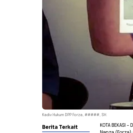
Kadiv Hukum DPP Forza, #####, SH.
KOTA BEKASI – 
Berita Terkait
Napza (Forza)