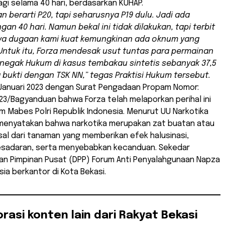
agi selama 40 hari, berdasarkan KUHAP.
an berarti P20, tapi seharusnya P19 dulu. Jadi ada
an 40 hari. Namun bekal ini tidak dilakukan, tapi terbit
nya dugaan kami kuat kemungkinan ada oknum yang
Untuk itu, Forza mendesak usut tuntas para permainan
egak Hukum di kasus tembakau sintetis sebanyak 37,5
 bukti dengan TSK NN,” tegas Praktisi Hukum tersebut.
 Januari 2023 dengan Surat Pengadaan Propam Nomor:
23/Bagyanduan bahwa Forza telah melaporkan perihal ini
m Mabes Polri Republik Indonesia. Menurut UU Narkotika
1 menyatakan bahwa narkotika merupakan zat buatan atau
al dari tanaman yang memberikan efek halusinasi,
sadaran, serta menyebabkan kecanduan. Sekedar
wan Pimpinan Pusat (DPP) Forum Anti Penyalahgunaan Napza
sia berkantor di Kota Bekasi.
orasi konten lain dari Rakyat Bekasi