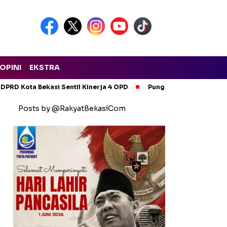
OPINI
EKSTRA
 DPRD Kota Bekasi Sentil Kinerja 4 OPD
Pungli Sopir Truk, 5 O
Posts by @RakyatBekasiCom