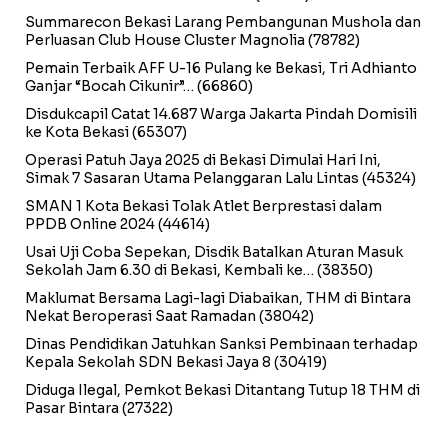
Summarecon Bekasi Larang Pembangunan Mushola dan
Perluasan Club House Cluster Magnolia
(78782)
Pemain Terbaik AFF U-16 Pulang ke Bekasi, Tri Adhianto
Ganjar “Bocah Cikunir”…
(66860)
Disdukcapil Catat 14.687 Warga Jakarta Pindah Domisili
ke Kota Bekasi
(65307)
Operasi Patuh Jaya 2025 di Bekasi Dimulai Hari Ini,
Simak 7 Sasaran Utama Pelanggaran Lalu Lintas
(45324)
SMAN 1 Kota Bekasi Tolak Atlet Berprestasi dalam
PPDB Online 2024
(44614)
Usai Uji Coba Sepekan, Disdik Batalkan Aturan Masuk
Sekolah Jam 6.30 di Bekasi, Kembali ke…
(38350)
Maklumat Bersama Lagi-lagi Diabaikan, THM di Bintara
Nekat Beroperasi Saat Ramadan
(38042)
Dinas Pendidikan Jatuhkan Sanksi Pembinaan terhadap
Kepala Sekolah SDN Bekasi Jaya 8
(30419)
Diduga Ilegal, Pemkot Bekasi Ditantang Tutup 18 THM di
Pasar Bintara
(27322)