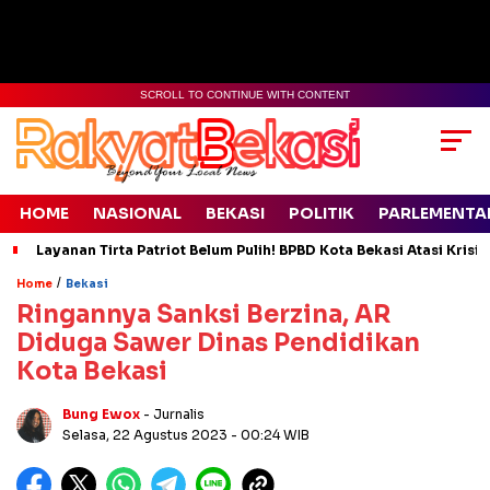
SCROLL TO CONTINUE WITH CONTENT
HOME
NASIONAL
BEKASI
POLITIK
PARLEMENTA
Layanan Tirta Patriot Belum Pulih! BPBD Kota Bekasi Atasi Krisis
/
Home
Bekasi
Ringannya Sanksi Berzina, AR
Diduga Sawer Dinas Pendidikan
Kota Bekasi
Bung Ewox
- Jurnalis
Selasa, 22 Agustus 2023
- 00:24 WIB