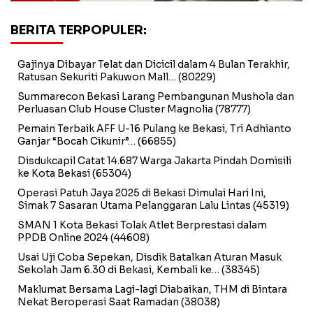
BERITA TERPOPULER:
Gajinya Dibayar Telat dan Dicicil dalam 4 Bulan Terakhir,
Ratusan Sekuriti Pakuwon Mall…
(80229)
Summarecon Bekasi Larang Pembangunan Mushola dan
Perluasan Club House Cluster Magnolia
(78777)
Pemain Terbaik AFF U-16 Pulang ke Bekasi, Tri Adhianto
Ganjar “Bocah Cikunir”…
(66855)
Disdukcapil Catat 14.687 Warga Jakarta Pindah Domisili
ke Kota Bekasi
(65304)
Operasi Patuh Jaya 2025 di Bekasi Dimulai Hari Ini,
Simak 7 Sasaran Utama Pelanggaran Lalu Lintas
(45319)
SMAN 1 Kota Bekasi Tolak Atlet Berprestasi dalam
PPDB Online 2024
(44608)
Usai Uji Coba Sepekan, Disdik Batalkan Aturan Masuk
Sekolah Jam 6.30 di Bekasi, Kembali ke…
(38345)
Maklumat Bersama Lagi-lagi Diabaikan, THM di Bintara
Nekat Beroperasi Saat Ramadan
(38038)