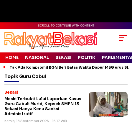
SCROLL TO CONTINUE WITH CONTENT
HOME
NASIONAL
BEKASI
POLITIK
PARLEMENTA
Tak Ada Kompromi! BGN Beri Batas Waktu Dapur MBG urus SLH
Topik
Guru Cabul
Bekasi
Meski Terbukti Lalai Laporkan Kasus
Guru Cabuli Murid, Kepsek SMPN 13
Bekasi Hanya Kena Sanksi
Administratif
Kamis, 18 September 2025 - 16:17 WIB