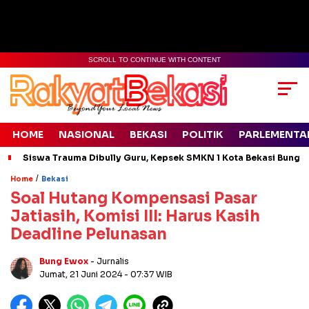
SCROLL TO CONTINUE WITH CONTENT
HOME
NASIONAL
BEKASI
POLITIK
PARLEMENTA
Siswa Trauma Dibully Guru, Kepsek SMKN 1 Kota Bekasi Bung
/
Home
Bekasi
Soal Hutang Kompensasi Pasar
Jatiasih, Komisi III: Harus Kasih
Deadline Pelunasan
Bung Ewox
- Jurnalis
Jumat, 21 Juni 2024
- 07:37 WIB