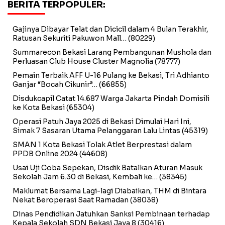
BERITA TERPOPULER:
Gajinya Dibayar Telat dan Dicicil dalam 4 Bulan Terakhir,
Ratusan Sekuriti Pakuwon Mall…
(80229)
Summarecon Bekasi Larang Pembangunan Mushola dan
Perluasan Club House Cluster Magnolia
(78777)
Pemain Terbaik AFF U-16 Pulang ke Bekasi, Tri Adhianto
Ganjar “Bocah Cikunir”…
(66855)
Disdukcapil Catat 14.687 Warga Jakarta Pindah Domisili
ke Kota Bekasi
(65304)
Operasi Patuh Jaya 2025 di Bekasi Dimulai Hari Ini,
Simak 7 Sasaran Utama Pelanggaran Lalu Lintas
(45319)
SMAN 1 Kota Bekasi Tolak Atlet Berprestasi dalam
PPDB Online 2024
(44608)
Usai Uji Coba Sepekan, Disdik Batalkan Aturan Masuk
Sekolah Jam 6.30 di Bekasi, Kembali ke…
(38345)
Maklumat Bersama Lagi-lagi Diabaikan, THM di Bintara
Nekat Beroperasi Saat Ramadan
(38038)
Dinas Pendidikan Jatuhkan Sanksi Pembinaan terhadap
Kepala Sekolah SDN Bekasi Jaya 8
(30416)