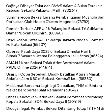
Gajinya Dibayar Telat dan Dicicil dalam 4 Bulan Terakhir,
Ratusan Sekuriti Pakuwon Mall…
(80234)
Summarecon Bekasi Larang Pembangunan Mushola dan
Perluasan Club House Cluster Magnolia
(78782)
Pemain Terbaik AFF U-16 Pulang ke Bekasi, Tri Adhianto
Ganjar “Bocah Cikunir”…
(66860)
Disdukcapil Catat 14.687 Warga Jakarta Pindah Domisili
ke Kota Bekasi
(65307)
Operasi Patuh Jaya 2025 di Bekasi Dimulai Hari Ini,
Simak 7 Sasaran Utama Pelanggaran Lalu Lintas
(45324)
SMAN 1 Kota Bekasi Tolak Atlet Berprestasi dalam
PPDB Online 2024
(44614)
Usai Uji Coba Sepekan, Disdik Batalkan Aturan Masuk
Sekolah Jam 6.30 di Bekasi, Kembali ke…
(38350)
Maklumat Bersama Lagi-lagi Diabaikan, THM di Bintara
Nekat Beroperasi Saat Ramadan
(38042)
Dinas Pendidikan Jatuhkan Sanksi Pembinaan terhadap
Kepala Sekolah SDN Bekasi Jaya 8
(30419)
Diduga Ilegal, Pemkot Bekasi Ditantang Tutup 18 THM di