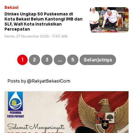
Bekasi
Dinkes Ungkap 50 Puskesmas di
Kota Bekasi Belum Kantongi IMB dan
SLF, Wali Kota Instruksikan
Percepatan
Kamis, 27 November 2025 - 11:20 WIB
Paginasi
pos
1
2
3
…
5
Selanjutnya
Posts by @RakyatBekasiCom