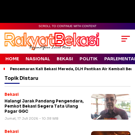
SCROLL TO CONTINUE WITH CONTENT
HOME
NASIONAL
BEKASI
POLITIK
PARLEMENTA
Pencemaran Kali Bekasi Mereda, DLH Pastikan Air Kembali Ben
Topik
Distaru
Bekasi
Halangi Jarak Pandang Pengendara,
Pemkot Bekasi Segera Tata Ulang
Pagar GGC
Jumat, 17 Juli 2026 - 10:38 WIB
Bekasi