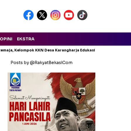
OPINI
EKSTRA
emaja, Kelompok KKN Desa Karangharja Edukasi Siswa MTs di Peb
Posts by @RakyatBekasiCom