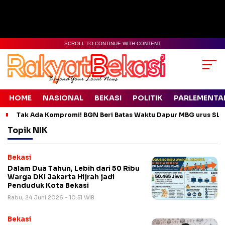
SCROLL TO CONTINUE WITH CONTENT
HOME
NASIONAL
BEKASI
POLITIK
PARLEMENTA
Tak Ada Kompromi! BGN Beri Batas Waktu Dapur MBG urus SLH
Topik
NIK
Bekasi
Dalam Dua Tahun, Lebih dari 50 Ribu
Warga DKI Jakarta Hijrah jadi
Penduduk Kota Bekasi
Rabu, 24 Juni 2026 - 10:51 WIB
Bekasi