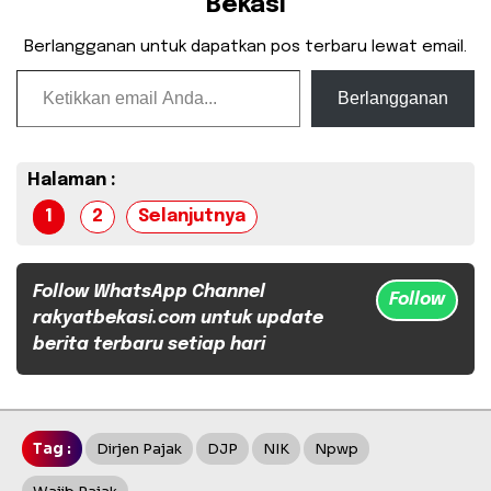
Bekasi
Berlangganan untuk dapatkan pos terbaru lewat email.
Ketikkan email Anda...
Berlangganan
Halaman :
1
2
Selanjutnya
Follow WhatsApp Channel
Follow
rakyatbekasi.com untuk update
berita terbaru setiap hari
Tag :
Dirjen Pajak
DJP
NIK
Npwp