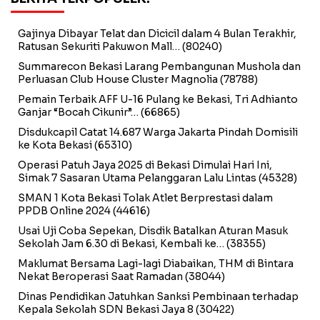
Gajinya Dibayar Telat dan Dicicil dalam 4 Bulan Terakhir,
Ratusan Sekuriti Pakuwon Mall…
(80240)
Summarecon Bekasi Larang Pembangunan Mushola dan
Perluasan Club House Cluster Magnolia
(78788)
Pemain Terbaik AFF U-16 Pulang ke Bekasi, Tri Adhianto
Ganjar “Bocah Cikunir”…
(66865)
Disdukcapil Catat 14.687 Warga Jakarta Pindah Domisili
ke Kota Bekasi
(65310)
Operasi Patuh Jaya 2025 di Bekasi Dimulai Hari Ini,
Simak 7 Sasaran Utama Pelanggaran Lalu Lintas
(45328)
SMAN 1 Kota Bekasi Tolak Atlet Berprestasi dalam
PPDB Online 2024
(44616)
Usai Uji Coba Sepekan, Disdik Batalkan Aturan Masuk
Sekolah Jam 6.30 di Bekasi, Kembali ke…
(38355)
Maklumat Bersama Lagi-lagi Diabaikan, THM di Bintara
Nekat Beroperasi Saat Ramadan
(38044)
Dinas Pendidikan Jatuhkan Sanksi Pembinaan terhadap
Kepala Sekolah SDN Bekasi Jaya 8
(30422)