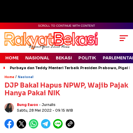
SCROLL TO CONTINUE WITH CONTENT
HOME
NASIONAL
BEKASI
POLITIK
PARLEMENTA
Purbaya dan Teddy Menteri Terbaik Presiden Prabowo, Pigai Pa
/
Home
Nasional
DJP Bakal Hapus NPWP, Wajib Pajak
Hanya Pakai NIK
Bung Ewox
- Jurnalis
Sabtu, 28 Mei 2022
- 09:15 WIB