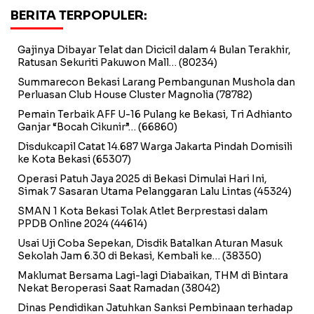
BERITA TERPOPULER:
Gajinya Dibayar Telat dan Dicicil dalam 4 Bulan Terakhir,
Ratusan Sekuriti Pakuwon Mall…
(80234)
Summarecon Bekasi Larang Pembangunan Mushola dan
Perluasan Club House Cluster Magnolia
(78782)
Pemain Terbaik AFF U-16 Pulang ke Bekasi, Tri Adhianto
Ganjar “Bocah Cikunir”…
(66860)
Disdukcapil Catat 14.687 Warga Jakarta Pindah Domisili
ke Kota Bekasi
(65307)
Operasi Patuh Jaya 2025 di Bekasi Dimulai Hari Ini,
Simak 7 Sasaran Utama Pelanggaran Lalu Lintas
(45324)
SMAN 1 Kota Bekasi Tolak Atlet Berprestasi dalam
PPDB Online 2024
(44614)
Usai Uji Coba Sepekan, Disdik Batalkan Aturan Masuk
Sekolah Jam 6.30 di Bekasi, Kembali ke…
(38350)
Maklumat Bersama Lagi-lagi Diabaikan, THM di Bintara
Nekat Beroperasi Saat Ramadan
(38042)
Dinas Pendidikan Jatuhkan Sanksi Pembinaan terhadap