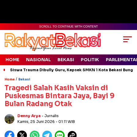
SCROLL TO CONTINUE WITH CONTENT
HOME
NASIONAL
BEKASI
POLITIK
PARLEMENTA
Siswa Trauma Dibully Guru, Kepsek SMKN 1 Kota Bekasi Bung
/
Home
Bekasi
Tragedi Salah Kasih Vaksin di
Puskesmas Bintara Jaya, Bayi 9
Bulan Radang Otak
Denny Arya
- Jurnalis
Kamis, 25 Juni 2026
- 01:11 WIB