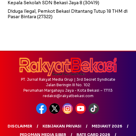
Kepala Sekolah SDN Bekasi Jaya 8
(30419)
Diduga Ilegal, Pemkot Bekasi Ditantang Tutup 18 THM di
Pasar Bintara
(27322)
PT. Jurnal Rakyat Media Grup | 3rd Secret Syndicate
Jalan Beringin III No. 102
Perumahan Margahayu Jaya - Kota Bekasi – 17113
redaksi@rakyatbekasi.com
DISCLAIMER
KEBIJAKAN PRIVASI
MEDIAKIT 2026
PEDOMAN MEDIA SIBER
RATE CARD 2026