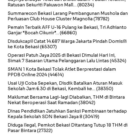
Ratusan Sekuriti Pakuwon Mall…
(80234)
Summarecon Bekasi Larang Pembangunan Mushola dan
Perluasan Club House Cluster Magnolia
(78782)
Pemain Terbaik AFF U-16 Pulang ke Bekasi, Tri Adhianto
Ganjar “Bocah Cikunir”…
(66860)
Disdukcapil Catat 14.687 Warga Jakarta Pindah Domisili
ke Kota Bekasi
(65307)
Operasi Patuh Jaya 2025 di Bekasi Dimulai Hari Ini,
Simak 7 Sasaran Utama Pelanggaran Lalu Lintas
(45324)
SMAN 1 Kota Bekasi Tolak Atlet Berprestasi dalam
PPDB Online 2024
(44614)
Usai Uji Coba Sepekan, Disdik Batalkan Aturan Masuk
Sekolah Jam 6.30 di Bekasi, Kembali ke…
(38350)
Maklumat Bersama Lagi-lagi Diabaikan, THM di Bintara
Nekat Beroperasi Saat Ramadan
(38042)
Dinas Pendidikan Jatuhkan Sanksi Pembinaan terhadap
Kepala Sekolah SDN Bekasi Jaya 8
(30419)
Diduga Ilegal, Pemkot Bekasi Ditantang Tutup 18 THM di
Pasar Bintara
(27322)