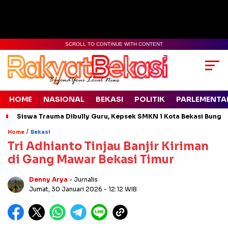
SCROLL TO CONTINUE WITH CONTENT
HOME
NASIONAL
BEKASI
POLITIK
PARLEMENTA
Siswa Trauma Dibully Guru, Kepsek SMKN 1 Kota Bekasi Bung
/
Home
Bekasi
Tri Adhianto Tinjau Banjir Kiriman
di Gang Mawar Bekasi Timur
Denny Arya
- Jurnalis
Jumat, 30 Januari 2026
- 12:12 WIB