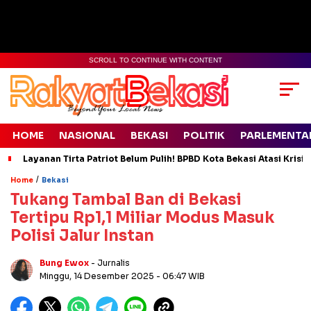
SCROLL TO CONTINUE WITH CONTENT
HOME
NASIONAL
BEKASI
POLITIK
PARLEMENTA
Layanan Tirta Patriot Belum Pulih! BPBD Kota Bekasi Atasi Krisis
/
Home
Bekasi
Tukang Tambal Ban di Bekasi
Tertipu Rp1,1 Miliar Modus Masuk
Polisi Jalur Instan
Bung Ewox
- Jurnalis
Minggu, 14 Desember 2025
- 06:47 WIB