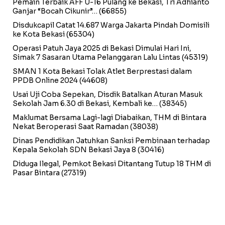
Pemain Terbaik AFF U-16 Pulang ke Bekasi, Tri Adhianto
Ganjar “Bocah Cikunir”…
(66855)
Disdukcapil Catat 14.687 Warga Jakarta Pindah Domisili
ke Kota Bekasi
(65304)
Operasi Patuh Jaya 2025 di Bekasi Dimulai Hari Ini,
Simak 7 Sasaran Utama Pelanggaran Lalu Lintas
(45319)
SMAN 1 Kota Bekasi Tolak Atlet Berprestasi dalam
PPDB Online 2024
(44608)
Usai Uji Coba Sepekan, Disdik Batalkan Aturan Masuk
Sekolah Jam 6.30 di Bekasi, Kembali ke…
(38345)
Maklumat Bersama Lagi-lagi Diabaikan, THM di Bintara
Nekat Beroperasi Saat Ramadan
(38038)
Dinas Pendidikan Jatuhkan Sanksi Pembinaan terhadap
Kepala Sekolah SDN Bekasi Jaya 8
(30416)
Diduga Ilegal, Pemkot Bekasi Ditantang Tutup 18 THM di
Pasar Bintara
(27319)