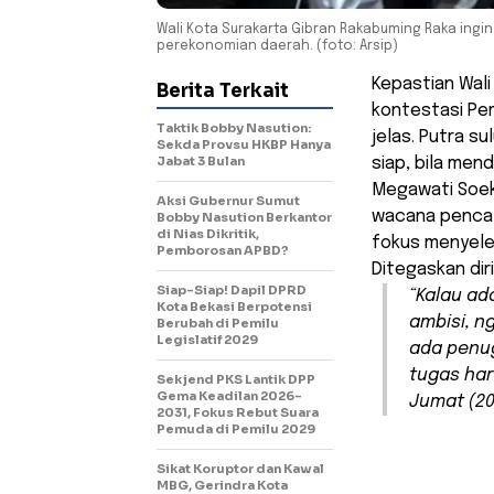
Wali Kota Surakarta Gibran Rakabuming Raka ing
perekonomian daerah. (foto: Arsip)
Kepastian Wali
Berita Terkait
kontestasi Pem
Taktik Bobby Nasution:
jelas. Putra s
Sekda Provsu HKBP Hanya
Jabat 3 Bulan
siap, bila men
Megawati Soeka
Aksi Gubernur Sumut
wacana pencal
Bobby Nasution Berkantor
di Nias Dikritik,
fokus menyele
Pemborosan APBD?
Ditegaskan diri
Siap-Siap! Dapil DPRD
“Kalau ad
Kota Bekasi Berpotensi
ambisi, n
Berubah di Pemilu
Legislatif 2029
ada penug
tugas haru
Sekjend PKS Lantik DPP
Gema Keadilan 2026-
Jumat (20
2031, Fokus Rebut Suara
Pemuda di Pemilu 2029
Sikat Koruptor dan Kawal
MBG, Gerindra Kota