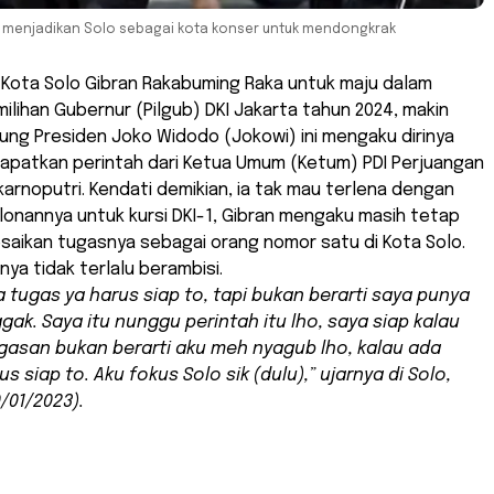
in menjadikan Solo sebagai kota konser untuk mendongkrak
 Kota Solo Gibran Rakabuming Raka untuk maju dalam
ilihan Gubernur (Pilgub) DKI Jakarta tahun 2024, makin
ulung Presiden Joko Widodo (Jokowi) ini mengaku dirinya
dapatkan perintah dari Ketua Umum (Ketum) PDI Perjuangan
rnoputri. Kendati demikian, ia tak mau terlena dengan
onannya untuk kursi DKI-1, Gibran mengaku masih tetap
saikan tugasnya sebagai orang nomor satu di Kota Solo.
nya tidak terlalu berambisi.
a tugas ya harus siap
to
, tapi bukan berarti saya punya
ggak. Saya itu nunggu perintah itu lho, saya siap kalau
asan bukan berarti aku meh nyagub lho, kalau ada
s siap to. Aku fokus Solo sik (dulu),” ujarnya di Solo,
/01/2023).