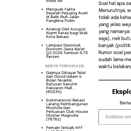
Krisis Air
Soal hal apa s
Menguak Fakta
Menurutnya, we
Sejarah Pejuang Aceh
di Balik Riuh Jalan
tidak ada keha
Panglima Polim
yang jelas wej
Analogi Diet Korupsi:
yang namanya 
Alarm Keras bagi Wali
Kota Bekasi
saja),
nek
but
Lampaui Nasional,
banyak (politi
Ekonomi Jawa Barat
Q2 2026 Tumbuh 5,73
Rumor soal pe
Persen
sudah lama me
BERITA TERPOPULER:
waktu belakanga
Gajinya Dibayar Telat
dan Dicicil dalam 4
Bulan Terakhir,
Ratusan Sekuriti
Pakuwon Mall…
Ekspl
(80234)
Summarecon Bekasi
Berl
Larang Pembangunan
Mushola dan
Ketikkan email Anda...
Perluasan Club House
Cluster Magnolia
(78782)
Pemain Terbaik AFF