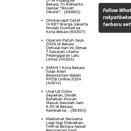
U-16 Pulang ke
Bekasi, Tri Adhianto
Ganjar “Bocah
Follow Wha
Cikunir”…
(66860)
rakyatbeka
Disdukcapil Catat
14.687 Warga Jakarta
terbaru set
Pindah Domisili ke
Kota Bekasi
(65307)
Operasi Patuh Jaya
2025 di Bekasi
Dimulai Hari Ini, Simak
7 Sasaran Utama
Pelanggaran Lalu
Lintas
(45324)
SMAN 1 Kota Bekasi
Tolak Atlet
Berprestasi dalam
PPDB Online 2024
(44614)
Usai Uji Coba
Sepekan, Disdik
Batalkan Aturan
Masuk Sekolah Jam
6.30 di Bekasi,
Kembali ke…
(38350)
Maklumat Bersama
Lagi-lagi Diabaikan,
THM di Bintara Nekat
Beroperasi Saat