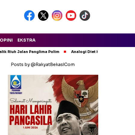
OPINI
EKSTRA
lik Riuh Jalan Panglima Polim
Analogi Diet Korupsi: Alarm Ker
Posts by @RakyatBekasiCom