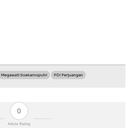
Megawati Soekarnoputri
PDI Perjuangan
0
Article Rating