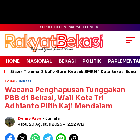
SCROLL TO CONTINUE WITH CONTENT
HOME
NASIONAL
BEKASI
POLITIK
PARLEMENTA
Siswa Trauma Dibully Guru, Kepsek SMKN 1 Kota Bekasi Bung
/
Home
Bekasi
Wacana Penghapusan Tunggakan
PBB di Bekasi, Wali Kota Tri
Adhianto Pilih Kaji Mendalam
Denny Arya
- Jurnalis
Rabu, 20 Agustus 2025
- 12:22 WIB