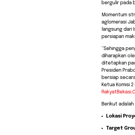
bergulir pada 
Momentum stra
aglomerasi Ja
langsung dari 
persiapan maks
​”Sehingga pe
diharapkan ol
ditetapkan pad
Presiden Prabo
bersiap secara
Ketua Komisi 2
RakyatBekasi.
​Berikut adalah
Lokasi Proy
Target Gro