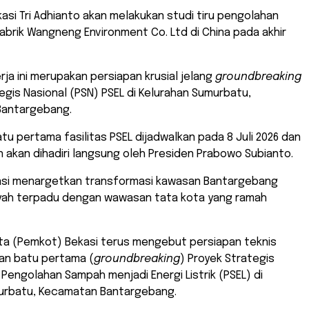
ekasi Tri Adhianto akan melakukan studi tiru pengolahan
brik Wangneng Environment Co. Ltd di China pada akhir
erja ini merupakan persiapan krusial jelang
groundbreaking
egis Nasional (PSN) PSEL di Kelurahan Sumurbatu,
antargebang.
atu pertama fasilitas PSEL dijadwalkan pada 8 Juli 2026 dan
 akan dihadiri langsung oleh Presiden Prabowo Subianto.
asi menargetkan transformasi kawasan Bantargebang
ayah terpadu dengan wawasan tata kota yang ramah
ta (Pemkot) Bekasi terus mengebut persiapan teknis
kan batu pertama (
groundbreaking
) Proyek Strategis
 Pengolahan Sampah menjadi Energi Listrik (PSEL) di
urbatu, Kecamatan Bantargebang.