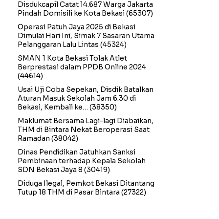
Disdukcapil Catat 14.687 Warga Jakarta
Pindah Domisili ke Kota Bekasi
(65307)
Operasi Patuh Jaya 2025 di Bekasi
Dimulai Hari Ini, Simak 7 Sasaran Utama
Pelanggaran Lalu Lintas
(45324)
SMAN 1 Kota Bekasi Tolak Atlet
Berprestasi dalam PPDB Online 2024
(44614)
Usai Uji Coba Sepekan, Disdik Batalkan
Aturan Masuk Sekolah Jam 6.30 di
Bekasi, Kembali ke…
(38350)
Maklumat Bersama Lagi-lagi Diabaikan,
THM di Bintara Nekat Beroperasi Saat
Ramadan
(38042)
Dinas Pendidikan Jatuhkan Sanksi
Pembinaan terhadap Kepala Sekolah
SDN Bekasi Jaya 8
(30419)
Diduga Ilegal, Pemkot Bekasi Ditantang
Tutup 18 THM di Pasar Bintara
(27322)