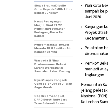
​Wali Kota B
Siswa Trauma Dibully
Guru, Kepsek SMKN 1 Kota
sampah ke pa
Bekasi Bungkam
Juni 2026.
Hasut Pedagang di
Masjid, Dirut PTMP
​Kunjungan k
Polisikan Provokator
Pedagang Pasar Baru
Proyek Strat
Bekasi
Kecamatan B
Pencemaran Kali Bekasi
​Peletakan b
Mereda, DLH Pastikan Air
Kembali Bening
direncanakan
Waspada El Nino,
​Pemkot Bek
Disdamkarmat Bekasi
Larang Warga Bakar
menjadi wil
Sampah di Lahan Kosong
lingkungan.
Ngeri! Lapak Rongsok
Gang Selon Ludes Dilalap
Pemerintah Ko
Jago Merah
jelang peleta
Cegah Demo Angkot,
Nasional (PSN)
DPRD Soroti Rute Baru
Kelurahan Sum
TransBeken di Bekasi