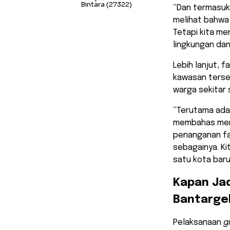
Bintara
(27322)
​”Dan termasu
melihat bahwa
Tetapi kita 
lingkungan dan
​Lebih lanjut, 
kawasan terseb
warga sekitar 
​”Terutama ada
membahas meny
penanganan fas
sebagainya. K
satu kota baru,
​Kapan Ja
Bantarge
​Pelaksanaan
g