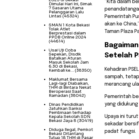
​”Kita dalam 
Dimulai Hari Ini, Simak
7 Sasaran Utama
penandatangan
Pelanggaran Lalu
Lintas
(45324)
Pemerintah Pus
akan ke China,
SMAN 1 Kota Bekasi
Tolak Atlet
Taman Plaza Pa
Berprestasi dalam
PPDB Online 2024
(44614)
​Bagaima
Usai Uji Coba
Sepekan, Disdik
Setelah P
Batalkan Aturan
Masuk Sekolah Jam
6.30 di Bekasi,
​Kehadiran PS
Kembali ke…
(38350)
sampah, tetapi
Maklumat Bersama
Lagi-lagi Diabaikan,
merancang ula
THM di Bintara Nekat
Beroperasi Saat
Ramadan
(38042)
Pemerintah be
yang didukung
Dinas Pendidikan
Jatuhkan Sanksi
Pembinaan terhadap
Kepala Sekolah SDN
Upaya ini turu
Bekasi Jaya 8
(30419)
sekadar bersi
Diduga Ilegal, Pemkot
padat fungsi.
Bekasi Ditantang
Tutup 18 THM di Pasar