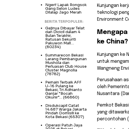
Ngeri! Lapak Rongsok
Kunjungan ker
Gang Selon Ludes
Dilalap Jago Merah
teknologi pen
Environment Co
BERITA TERPOPULER:
Gajinya Dibayar Telat
​Mengapa 
dan Dicicil dalam 4
Bulan Terakhir,
Ratusan Sekuriti
ke China?
Pakuwon Mall…
(80234)
​Kunjungan ke 
Summarecon Bekasi
Larang Pembangunan
untuk mengama
Mushola dan
Perluasan Club House
Wangneng Envi
Cluster Magnolia
(78782)
Perusahaan asa
Pemain Terbaik AFF
U-16 Pulang ke
oleh Pemerinta
Bekasi, Tri Adhianto
Ganjar “Bocah
Nusantara (Da
Cikunir”…
(66860)
Pemkot Bekasi
Disdukcapil Catat
14.687 Warga Jakarta
yang ditawark
Pindah Domisili ke
Kota Bekasi
(65307)
percontohan (
Operasi Patuh Jaya
2025 di Bekasi