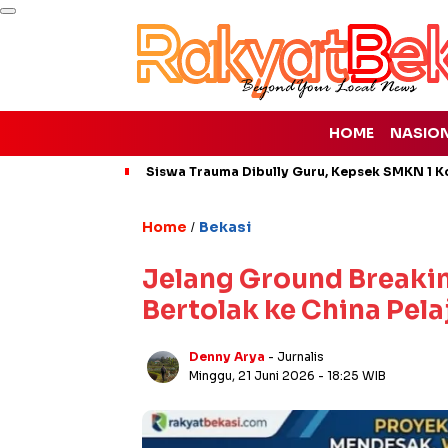
HOME
NASIO
Siswa Trauma Dibully Guru, Kepsek SMKN 1 K
Home
Bekasi
/
Jelang Ground Breakin
Bertolak ke China Pel
Denny Arya
- Jurnalis
Minggu, 21 Juni 2026
- 18:25 WIB