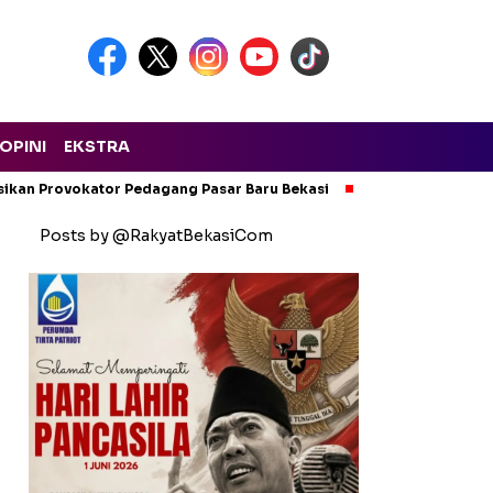
OPINI
EKSTRA
isikan Provokator Pedagang Pasar Baru Bekasi
Pencemaran Kali
Posts by @RakyatBekasiCom