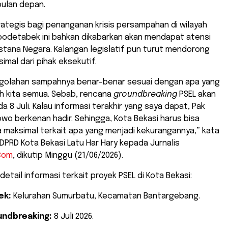
bulan depan.
tegis bagi penanganan krisis persampahan di wilayah
bodetabek ini bahkan dikabarkan akan mendapat atensi
Istana Negara. Kalangan legislatif pun turut mendorong
imal dari pihak eksekutif.
ngolahan sampahnya benar-benar sesuai dengan apa yang
eh kita semua. Sebab, rencana
groundbreaking
PSEL akan
a 8 Juli. Kalau informasi terakhir yang saya dapat, Pak
wo berkenan hadir. Sehingga, Kota Bekasi harus bisa
 maksimal terkait apa yang menjadi kekurangannya,” kata
 DPRD Kota Bekasi Latu Har Hary kepada Jurnalis
Com
, dikutip Minggu (21/06/2026).
 detail informasi terkait proyek PSEL di Kota Bekasi:
ek:
Kelurahan Sumurbatu, Kecamatan Bantargebang.
undbreaking:
8 Juli 2026.