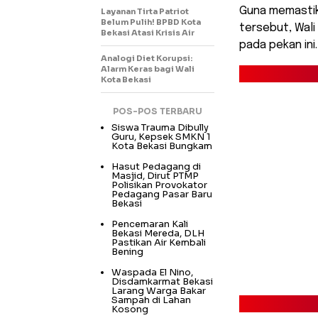
Guna memastik
Layanan Tirta Patriot
Belum Pulih! BPBD Kota
tersebut, Wali
Bekasi Atasi Krisis Air
pada pekan ini.
Analogi Diet Korupsi:
Alarm Keras bagi Wali
Kota Bekasi
POS-POS TERBARU
Siswa Trauma Dibully
Guru, Kepsek SMKN 1
Kota Bekasi Bungkam
Hasut Pedagang di
Masjid, Dirut PTMP
Polisikan Provokator
Pedagang Pasar Baru
Bekasi
Pencemaran Kali
Bekasi Mereda, DLH
Pastikan Air Kembali
Bening
Waspada El Nino,
Disdamkarmat Bekasi
Larang Warga Bakar
Sampah di Lahan
Kosong