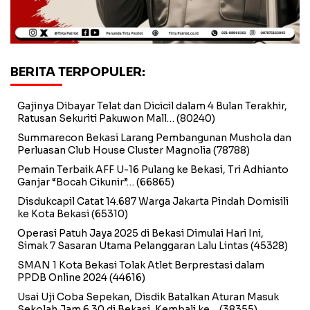
BERITA TERPOPULER:
Gajinya Dibayar Telat dan Dicicil dalam 4 Bulan Terakhir,
Ratusan Sekuriti Pakuwon Mall…
(80240)
Summarecon Bekasi Larang Pembangunan Mushola dan
Perluasan Club House Cluster Magnolia
(78788)
Pemain Terbaik AFF U-16 Pulang ke Bekasi, Tri Adhianto
Ganjar “Bocah Cikunir”…
(66865)
Disdukcapil Catat 14.687 Warga Jakarta Pindah Domisili
ke Kota Bekasi
(65310)
Operasi Patuh Jaya 2025 di Bekasi Dimulai Hari Ini,
Simak 7 Sasaran Utama Pelanggaran Lalu Lintas
(45328)
SMAN 1 Kota Bekasi Tolak Atlet Berprestasi dalam
PPDB Online 2024
(44616)
Usai Uji Coba Sepekan, Disdik Batalkan Aturan Masuk
Sekolah Jam 6.30 di Bekasi, Kembali ke…
(38355)