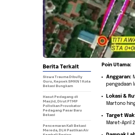
Poin Utama:
Berita Terkait
Anggaran:
M
Siswa Trauma Dibully
Guru, Kepsek SMKN 1 Kota
pengadaan la
Bekasi Bungkam
Lokasi & Ru
Hasut Pedagang di
Masjid, Dirut PTMP
Martono hing
Polisikan Provokator
Pedagang Pasar Baru
Bekasi
Target Wak
Maret-April 2
Pencemaran Kali Bekasi
Mereda, DLH Pastikan Air
Dampak Lah
Kembali Bening