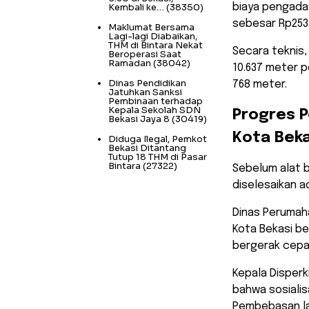
Kembali ke…
(38350)
biaya pengadaa
sebesar Rp253 M
Maklumat Bersama
Lagi-lagi Diabaikan,
THM di Bintara Nekat
​Secara teknis
Beroperasi Saat
Ramadan
(38042)
10.637 meter p
Dinas Pendidikan
768 meter.
Jatuhkan Sanksi
Pembinaan terhadap
Kepala Sekolah SDN
​Progres 
Bekasi Jaya 8
(30419)
Kota Beka
Diduga Ilegal, Pemkot
Bekasi Ditantang
Tutup 18 THM di Pasar
Bintara
(27322)
​Sebelum alat 
diselesaikan 
Dinas Perumah
Kota Bekasi b
bergerak cepa
​Kepala Disper
bahwa sosialis
Pembebasan la