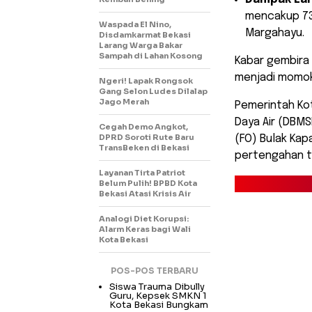
mencakup 73 
Waspada El Nino,
Margahayu.
Disdamkarmat Bekasi
Larang Warga Bakar
Sampah di Lahan Kosong
​Kabar gembira
menjadi momok 
Ngeri! Lapak Rongsok
Gang Selon Ludes Dilalap
Jago Merah
Pemerintah Kot
Daya Air (DBM
Cegah Demo Angkot,
DPRD Soroti Rute Baru
(FO) Bulak Kap
TransBeken di Bekasi
pertengahan t
Layanan Tirta Patriot
Belum Pulih! BPBD Kota
Bekasi Atasi Krisis Air
Analogi Diet Korupsi:
Alarm Keras bagi Wali
Kota Bekasi
POS-POS TERBARU
Siswa Trauma Dibully
Guru, Kepsek SMKN 1
Kota Bekasi Bungkam