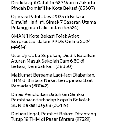
Disdukcapil Catat 14.687 Warga Jakarta
Pindah Domisili ke Kota Bekasi
(65307)
Operasi Patuh Jaya 2025 di Bekasi
Dimulai Hari Ini, Simak 7 Sasaran Utama
Pelanggaran Lalu Lintas
(45324)
SMAN 1 Kota Bekasi Tolak Atlet
Berprestasi dalam PPDB Online 2024
(44614)
Usai Uji Coba Sepekan, Disdik Batalkan
Aturan Masuk Sekolah Jam 6.30 di
Bekasi, Kembali ke…
(38350)
Maklumat Bersama Lagi-lagi Diabaikan,
THM di Bintara Nekat Beroperasi Saat
Ramadan
(38042)
Dinas Pendidikan Jatuhkan Sanksi
Pembinaan terhadap Kepala Sekolah
SDN Bekasi Jaya 8
(30419)
Diduga Ilegal, Pemkot Bekasi Ditantang
Tutup 18 THM di Pasar Bintara
(27322)