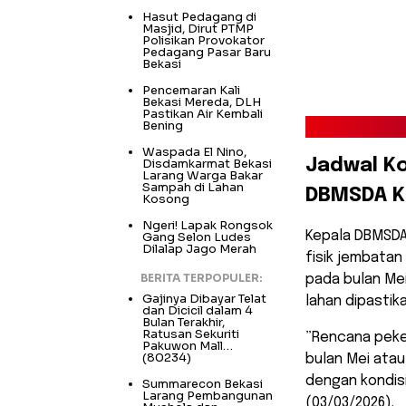
Hasut Pedagang di
Masjid, Dirut PTMP
Polisikan Provokator
Pedagang Pasar Baru
Bekasi
Pencemaran Kali
Bekasi Mereda, DLH
Pastikan Air Kembali
Bening
Waspada El Nino,
Disdamkarmat Bekasi
​Jadwal K
Larang Warga Bakar
Sampah di Lahan
DBMSDA K
Kosong
Ngeri! Lapak Rongsok
​Kepala DBMSDA
Gang Selon Ludes
Dilalap Jago Merah
fisik jembatan
BERITA TERPOPULER:
pada bulan Mei
Gajinya Dibayar Telat
lahan dipastik
dan Dicicil dalam 4
Bulan Terakhir,
Ratusan Sekuriti
​”Rencana peke
Pakuwon Mall…
(80234)
bulan Mei atau
dengan kondisi
Summarecon Bekasi
Larang Pembangunan
(03/03/2026).