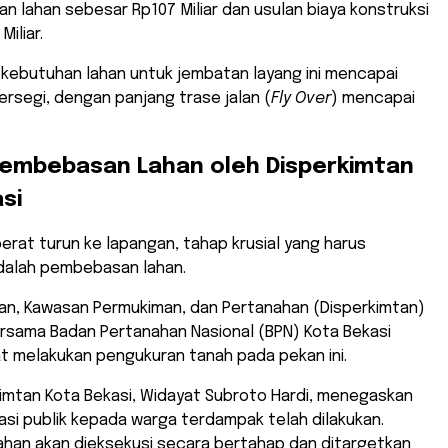
n lahan sebesar Rp107 Miliar dan usulan biaya konstruksi
iliar.
, kebutuhan lahan untuk jembatan layang ini mencapai
ersegi, dengan panjang trase jalan (
Fly Over
) mencapai
Pembebasan Lahan oleh Disperkimtan
si
berat turun ke lapangan, tahap krusial yang harus
adalah pembebasan lahan.
an, Kawasan Permukiman, dan Pertanahan (Disperkimtan)
ersama Badan Pertanahan Nasional (BPN) Kota Bekasi
t melakukan pengukuran tanah pada pekan ini.
kimtan Kota Bekasi, Widayat Subroto Hardi, menegaskan
asi publik kepada warga terdampak telah dilakukan.
han akan dieksekusi secara bertahap dan ditargetkan