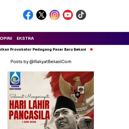
OPINI
EKSTRA
isikan Provokator Pedagang Pasar Baru Bekasi
Pencemaran Kali
Posts by @RakyatBekasiCom