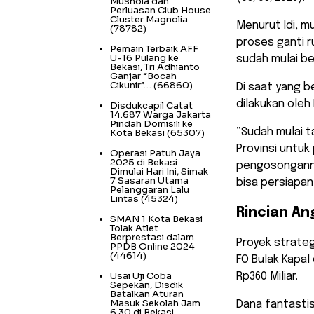
Mushola dan
Perluasan Club House
Cluster Magnolia
​Menurut Idi, 
(78782)
proses ganti r
Pemain Terbaik AFF
U-16 Pulang ke
sudah mulai be
Bekasi, Tri Adhianto
Ganjar “Bocah
Cikunir”…
(66860)
Di saat yang b
dilakukan oleh
Disdukcapil Catat
14.687 Warga Jakarta
Pindah Domisili ke
​”Sudah mulai 
Kota Bekasi
(65307)
Provinsi untuk
Operasi Patuh Jaya
2025 di Bekasi
pengosongannya
Dimulai Hari Ini, Simak
7 Sasaran Utama
bisa persiapan
Pelanggaran Lalu
Lintas
(45324)
​Rincian A
SMAN 1 Kota Bekasi
Tolak Atlet
Berprestasi dalam
​Proyek strate
PPDB Online 2024
(44614)
FO Bulak Kapal
Usai Uji Coba
Rp360 Miliar.
Sepekan, Disdik
Batalkan Aturan
Masuk Sekolah Jam
Dana fantastis
6.30 di Bekasi,