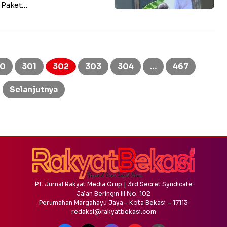
. Paket…
0
301
302
303
304
…
467
Selanjutnya
PT. Jurnal Rakyat Media Grup | 3rd Secret Syndicate
Jalan Beringin III No. 102
Perumahan Margahayu Jaya - Kota Bekasi – 17113
redaksi@rakyatbekasi.com