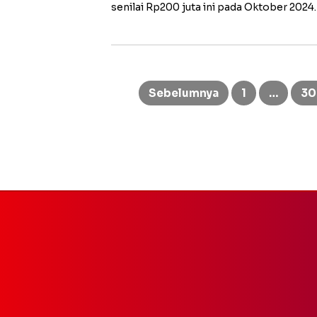
senilai Rp200 juta ini pada Oktober 2024
Paginasi
pos
Sebelumnya
1
…
30