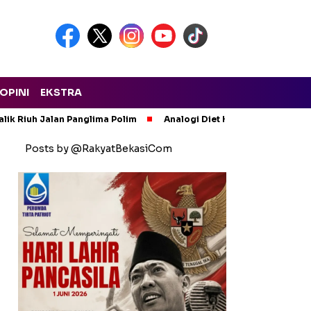
OPINI
EKSTRA
lik Riuh Jalan Panglima Polim
Analogi Diet Korupsi: Alarm Ker
Posts by @RakyatBekasiCom