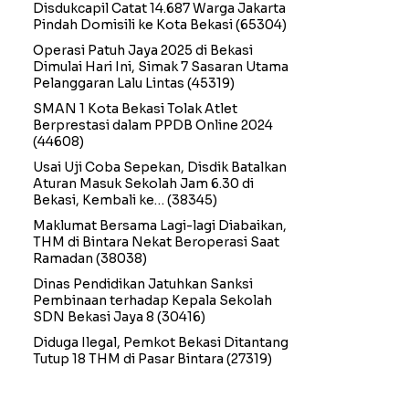
Disdukcapil Catat 14.687 Warga Jakarta
Pindah Domisili ke Kota Bekasi
(65304)
Operasi Patuh Jaya 2025 di Bekasi
Dimulai Hari Ini, Simak 7 Sasaran Utama
Pelanggaran Lalu Lintas
(45319)
SMAN 1 Kota Bekasi Tolak Atlet
Berprestasi dalam PPDB Online 2024
(44608)
Usai Uji Coba Sepekan, Disdik Batalkan
Aturan Masuk Sekolah Jam 6.30 di
Bekasi, Kembali ke…
(38345)
Maklumat Bersama Lagi-lagi Diabaikan,
THM di Bintara Nekat Beroperasi Saat
Ramadan
(38038)
Dinas Pendidikan Jatuhkan Sanksi
Pembinaan terhadap Kepala Sekolah
SDN Bekasi Jaya 8
(30416)
Diduga Ilegal, Pemkot Bekasi Ditantang
Tutup 18 THM di Pasar Bintara
(27319)