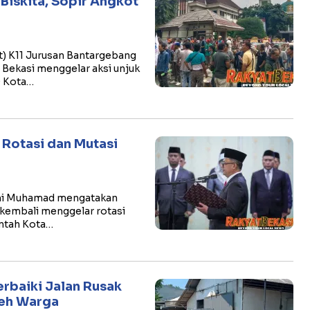
iskita, Sopir Angkot
) K11 Jurusan Bantargebang
 Bekasi menggelar aksi unjuk
 Kota…
r Rotasi dan Mutasi
Gani Muhamad mengatakan
 kembali menggelar rotasi
intah Kota…
rbaiki Jalan Rusak
leh Warga