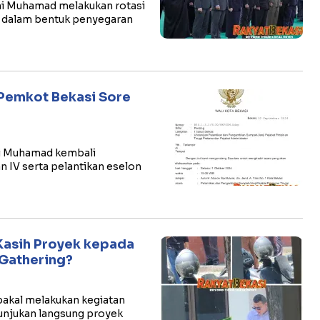
ani Muhamad melakukan rotasi
3 dalam bentuk penyegaran
t Pemkot Bekasi Sore
ni Muhamad kembali
n IV serta pelantikan eselon
Kasih Proyek kepada
Gathering?
bakal melakukan kegiatan
njukan langsung proyek