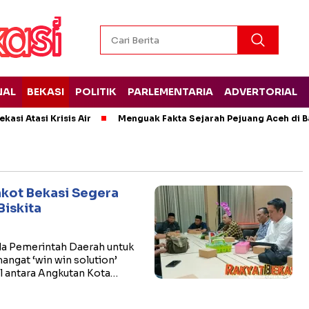
NAL
BEKASI
POLITIK
PARLEMENTARIA
ADVERTORIAL
kasi Atasi Krisis Air
Menguak Fakta Sejarah Pejuang Aceh di Ba
kot Bekasi Segera
Biskita
a Pemerintah Daerah untuk
ngat ‘win win solution’
l antara Angkutan Kota…