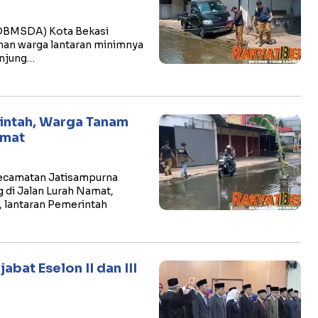
(DBMSDA) Kota Bekasi
an warga lantaran minimnya
unjung…
intah, Warga Tanam
amat
Kecamatan Jatisampurna
di Jalan Lurah Namat,
, lantaran Pemerintah
abat Eselon II dan III