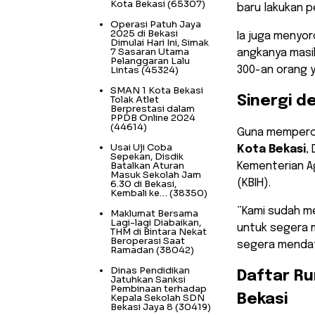
Kota Bekasi
(65307)
baru lakukan p
Operasi Patuh Jaya
2025 di Bekasi
​Ia juga menyo
Dimulai Hari Ini, Simak
7 Sasaran Utama
angkanya masih
Pelanggaran Lalu
Lintas
(45324)
300-an orang 
SMAN 1 Kota Bekasi
Tolak Atlet
​Sinergi 
Berprestasi dalam
PPDB Online 2024
(44614)
​Guna memper
Usai Uji Coba
Kota Bekasi
,
Sepekan, Disdik
Batalkan Aturan
Kementerian A
Masuk Sekolah Jam
(KBIH).
6.30 di Bekasi,
Kembali ke…
(38350)
​”Kami sudah m
Maklumat Bersama
Lagi-lagi Diabaikan,
untuk segera 
THM di Bintara Nekat
Beroperasi Saat
segera mendata
Ramadan
(38042)
Dinas Pendidikan
​Daftar R
Jatuhkan Sanksi
Pembinaan terhadap
Kepala Sekolah SDN
Bekasi
Bekasi Jaya 8
(30419)