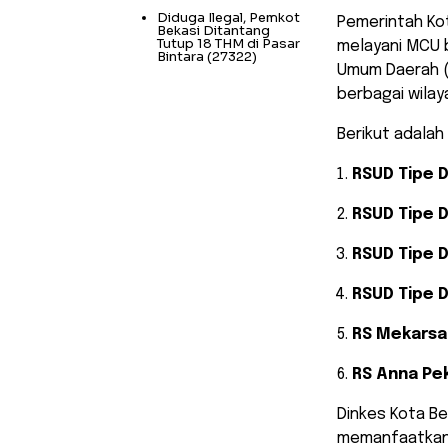
Diduga Ilegal, Pemkot
​Pemerintah Ko
Bekasi Ditantang
Tutup 18 THM di Pasar
melayani MCU ba
Bintara
(27322)
Umum Daerah (
berbagai wilay
​Berikut adalah
RSUD Tipe 
RSUD Tipe 
RSUD Tipe 
RSUD Tipe 
RS Mekarsa
RS Anna Pe
​Dinkes Kota B
memanfaatkan 