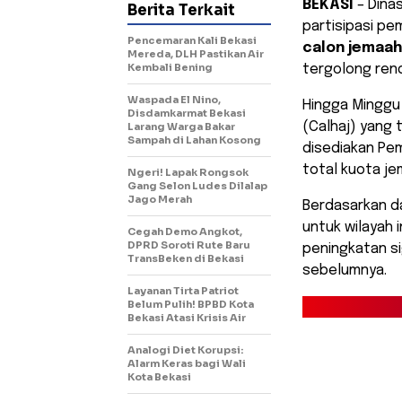
BEKASI
– Dina
Berita Terkait
partisipasi p
Pencemaran Kali Bekasi
calon jemaah 
Mereda, DLH Pastikan Air
Kembali Bening
tergolong ren
Waspada El Nino,
​Hingga Minggu
Disdamkarmat Bekasi
(Calhaj) yang 
Larang Warga Bakar
Sampah di Lahan Kosong
disediakan Pem
total kuota je
Ngeri! Lapak Rongsok
Gang Selon Ludes Dilalap
Jago Merah
​Berdasarkan d
untuk wilayah 
Cegah Demo Angkot,
DPRD Soroti Rute Baru
peningkatan si
TransBeken di Bekasi
sebelumnya.
Layanan Tirta Patriot
Belum Pulih! BPBD Kota
Bekasi Atasi Krisis Air
Analogi Diet Korupsi:
Alarm Keras bagi Wali
Kota Bekasi