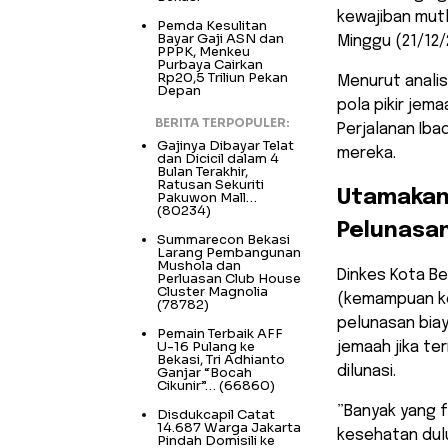
kewajiban mutl
Pemda Kesulitan
Bayar Gaji ASN dan
Minggu (21/12/
PPPK, Menkeu
Purbaya Cairkan
Rp20,5 Triliun Pekan
​Menurut anali
Depan
pola pikir jem
BERITA TERPOPULER:
Perjalanan Iba
Gajinya Dibayar Telat
mereka.
dan Dicicil dalam 4
Bulan Terakhir,
Ratusan Sekuriti
​Utamaka
Pakuwon Mall…
(80234)
Pelunasa
Summarecon Bekasi
Larang Pembangunan
Mushola dan
​Dinkes Kota 
Perluasan Club House
Cluster Magnolia
(kemampuan ke
(78782)
pelunasan biaya
Pemain Terbaik AFF
U-16 Pulang ke
jemaah jika te
Bekasi, Tri Adhianto
dilunasi.
Ganjar “Bocah
Cikunir”…
(66860)
​”Banyak yang 
Disdukcapil Catat
14.687 Warga Jakarta
kesehatan dulu
Pindah Domisili ke