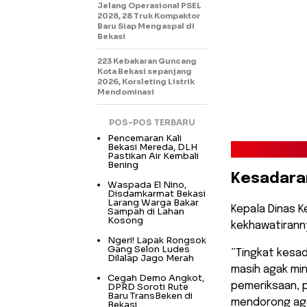
Jelang Operasional PSEL
2028, 28 Truk Kompaktor
Baru Siap Mengaspal di
Bekasi
223 Kebakaran Guncang
Kota Bekasi sepanjang
2026, Korsleting Listrik
Mendominasi
POS-POS TERBARU
Pencemaran Kali
Bekasi Mereda, DLH
Pastikan Air Kembali
Bening
​Kesadar
Waspada El Nino,
Disdamkarmat Bekasi
Larang Warga Bakar
​Kepala Dinas 
Sampah di Lahan
Kosong
kekhawatiranny
Ngeri! Lapak Rongsok
Gang Selon Ludes
​”Tingkat kes
Dilalap Jago Merah
masih agak min
Cegah Demo Angkot,
pemeriksaan, p
DPRD Soroti Rute
Baru TransBeken di
mendorong aga
Bekasi