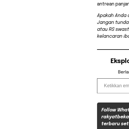
antrean panja
Apakah Anda a
Jangan tunda
atau RS swast
kelancaran ib
Ekspl
Berl
Ketikkan email Anda...
Follow Wha
rakyatbeka
terbaru set