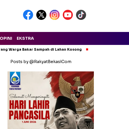
OPINI
EKSTRA
arang Warga Bakar Sampah di Lahan Kosong
Ngeri! Lapak Rong
Posts by @RakyatBekasiCom