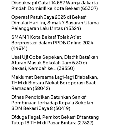
Disdukcapil Catat 14.687 Warga Jakarta
Pindah Domisili ke Kota Bekasi
(65307)
Operasi Patuh Jaya 2025 di Bekasi
Dimulai Hari Ini, Simak 7 Sasaran Utama
Pelanggaran Lalu Lintas
(45324)
SMAN 1 Kota Bekasi Tolak Atlet
Berprestasi dalam PPDB Online 2024
(44614)
Usai Uji Coba Sepekan, Disdik Batalkan
Aturan Masuk Sekolah Jam 6.30 di
Bekasi, Kembali ke…
(38350)
Maklumat Bersama Lagi-lagi Diabaikan,
THM di Bintara Nekat Beroperasi Saat
Ramadan
(38042)
Dinas Pendidikan Jatuhkan Sanksi
Pembinaan terhadap Kepala Sekolah
SDN Bekasi Jaya 8
(30419)
Diduga Ilegal, Pemkot Bekasi Ditantang
Tutup 18 THM di Pasar Bintara
(27322)