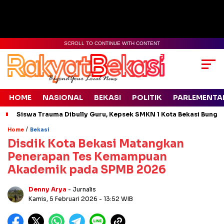
SCROLL TO CONTINUE WITH CONTENT
HOME
NASIONAL
BEKASI
POLITIK
PARLEMENTA
Siswa Trauma Dibully Guru, Kepsek SMKN 1 Kota Bekasi Bung
/
Home
Bekasi
Disdik Kota Bekasi Matangkan
Penerapan Tes Kemampuan
Akademik pada SPMB 2026
Denny Arya
- Jurnalis
Kamis, 5 Februari 2026
- 13:52 WIB