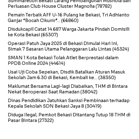
Summarecon Bekasi Larang Pembangunan Mushola dan
Perluasan Club House Cluster Magnolia
(78782)
Pemain Terbaik AFF U-16 Pulang ke Bekasi, Tri Adhianto
Ganjar “Bocah Cikunir”…
(66860)
Disdukcapil Catat 14.687 Warga Jakarta Pindah Domisili
ke Kota Bekasi
(65307)
Operasi Patuh Jaya 2025 di Bekasi Dimulai Hari Ini,
Simak 7 Sasaran Utama Pelanggaran Lalu Lintas
(45324)
SMAN 1 Kota Bekasi Tolak Atlet Berprestasi dalam
PPDB Online 2024
(44614)
Usai Uji Coba Sepekan, Disdik Batalkan Aturan Masuk
Sekolah Jam 6.30 di Bekasi, Kembali ke…
(38350)
Maklumat Bersama Lagi-lagi Diabaikan, THM di Bintara
Nekat Beroperasi Saat Ramadan
(38042)
Dinas Pendidikan Jatuhkan Sanksi Pembinaan terhadap
Kepala Sekolah SDN Bekasi Jaya 8
(30419)
Diduga Ilegal, Pemkot Bekasi Ditantang Tutup 18 THM di
Pasar Bintara
(27322)