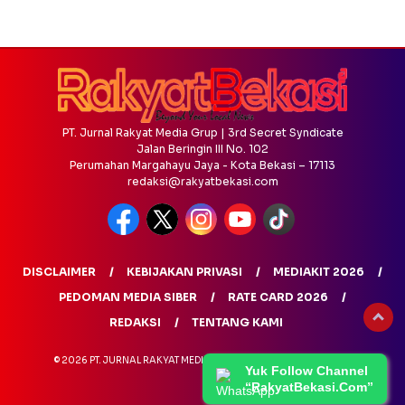
PT. Jurnal Rakyat Media Grup | 3rd Secret Syndicate
Jalan Beringin III No. 102
Perumahan Margahayu Jaya - Kota Bekasi – 17113
redaksi@rakyatbekasi.com
DISCLAIMER
KEBIJAKAN PRIVASI
MEDIAKIT 2026
PEDOMAN MEDIA SIBER
RATE CARD 2026
REDAKSI
TENTANG KAMI
© 2026 PT. JURNAL RAKYAT MEDIA GRUP - ALL RIGHTS RESERVED
Yuk Follow Channel
“RakyatBekasi.Com”