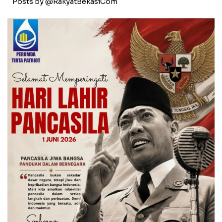
Posts by @RakyatBekasiCom