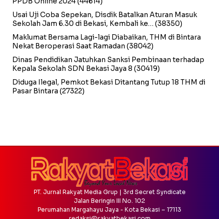
PPDB Online 2024
(44614)
Usai Uji Coba Sepekan, Disdik Batalkan Aturan Masuk
Sekolah Jam 6.30 di Bekasi, Kembali ke…
(38350)
Maklumat Bersama Lagi-lagi Diabaikan, THM di Bintara
Nekat Beroperasi Saat Ramadan
(38042)
Dinas Pendidikan Jatuhkan Sanksi Pembinaan terhadap
Kepala Sekolah SDN Bekasi Jaya 8
(30419)
Diduga Ilegal, Pemkot Bekasi Ditantang Tutup 18 THM di
Pasar Bintara
(27322)
PT. Jurnal Rakyat Media Grup | 3rd Secret Syndicate
Jalan Beringin III No. 102
Perumahan Margahayu Jaya - Kota Bekasi – 17113
redaksi@rakyatbekasi.com