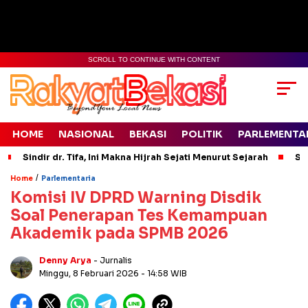
SCROLL TO CONTINUE WITH CONTENT
HOME
NASIONAL
BEKASI
POLITIK
PARLEMENTA
Sindir dr. Tifa, Ini Makna Hijrah Sejati Menurut Sejarah
Si
/
Home
Parlementaria
Komisi IV DPRD Warning Disdik
Soal Penerapan Tes Kemampuan
Akademik pada SPMB 2026
Denny Arya
- Jurnalis
Minggu, 8 Februari 2026
- 14:58 WIB