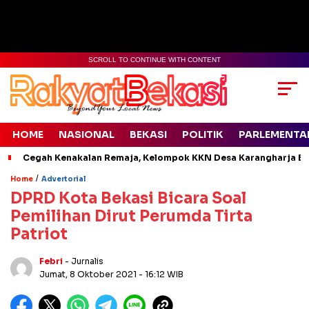
SCROLL TO CONTINUE WITH CONTENT
HOME
NASIONAL
BEKASI
POLITIK
PARLEMENTA
Cegah Kenakalan Remaja, Kelompok KKN Desa Karangharja Ed
/
Home
Advertorial
DPRD Kota Bekasi Bicara Soal
Pemilihan Dirut Perumda Tirta
Patriot
Febri
- Jurnalis
Jumat, 8 Oktober 2021
- 16:12 WIB