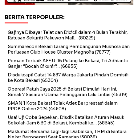
BERITA TERPOPULER:
Gajinya Dibayar Telat dan Dicicil dalam 4 Bulan Terakhir,
Ratusan Sekuriti Pakuwon Mall…
(80229)
Summarecon Bekasi Larang Pembangunan Mushola dan
Perluasan Club House Cluster Magnolia
(78777)
Pemain Terbaik AFF U-16 Pulang ke Bekasi, Tri Adhianto
Ganjar “Bocah Cikunir”…
(66855)
Disdukcapil Catat 14.687 Warga Jakarta Pindah Domisili
ke Kota Bekasi
(65304)
Operasi Patuh Jaya 2025 di Bekasi Dimulai Hari Ini,
Simak 7 Sasaran Utama Pelanggaran Lalu Lintas
(45319)
SMAN 1 Kota Bekasi Tolak Atlet Berprestasi dalam
PPDB Online 2024
(44608)
Usai Uji Coba Sepekan, Disdik Batalkan Aturan Masuk
Sekolah Jam 6.30 di Bekasi, Kembali ke…
(38345)
Maklumat Bersama Lagi-lagi Diabaikan, THM di Bintara
Nekat Beroperasi Saat Ramadan
(38038)