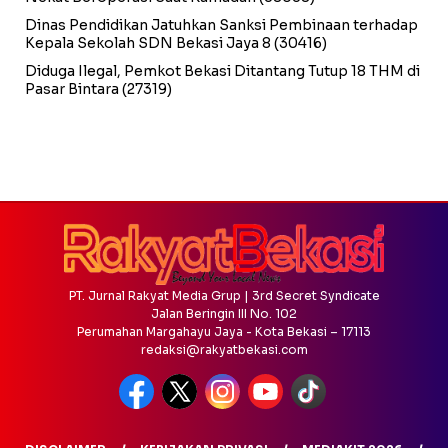
Dinas Pendidikan Jatuhkan Sanksi Pembinaan terhadap
Kepala Sekolah SDN Bekasi Jaya 8
(30416)
Diduga Ilegal, Pemkot Bekasi Ditantang Tutup 18 THM di
Pasar Bintara
(27319)
PT. Jurnal Rakyat Media Grup | 3rd Secret Syndicate
Jalan Beringin III No. 102
Perumahan Margahayu Jaya - Kota Bekasi – 17113
redaksi@rakyatbekasi.com