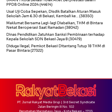
SMAN 1 Kota Bekasi Tolak Atlet Berprestasi dalam
PPDB Online 2024
(44614)
Usai Uji Coba Sepekan, Disdik Batalkan Aturan Masuk
Sekolah Jam 6.30 di Bekasi, Kembali ke…
(38350)
Maklumat Bersama Lagi-lagi Diabaikan, THM di Bintara
Nekat Beroperasi Saat Ramadan
(38042)
Dinas Pendidikan Jatuhkan Sanksi Pembinaan terhadap
Kepala Sekolah SDN Bekasi Jaya 8
(30419)
Diduga Ilegal, Pemkot Bekasi Ditantang Tutup 18 THM di
Pasar Bintara
(27322)
PT. Jurnal Rakyat Media Grup | 3rd Secret Syndicate
Jalan Beringin III No. 102
Perumahan Margahayu Jaya - Kota Bekasi – 17113