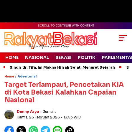
SCROLL TO CONTINUE WITH CONTENT
HOME
NASIONAL
BEKASI
POLITIK
PARLEMENTA
Sindir dr. Tifa, Ini Makna Hijrah Sejati Menurut Sejarah
Si
/
Home
Advertorial
Target Terlampaui, Pencetakan KIA
di Kota Bekasi Kalahkan Capaian
Nasional
Denny Arya
- Jurnalis
Kamis, 26 Februari 2026
- 13:53 WIB