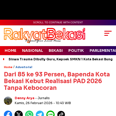
SCROLL TO CONTINUE WITH CONTENT
HOME
NASIONAL
BEKASI
POLITIK
PARLEMENTA
Siswa Trauma Dibully Guru, Kepsek SMKN 1 Kota Bekasi Bung
/
Home
Advertorial
Dari 85 ke 93 Persen, Bapenda Kota
Bekasi Kebut Realisasi PAD 2026
Tanpa Kebocoran
Denny Arya
- Jurnalis
Kamis, 26 Februari 2026
- 10:43 WIB