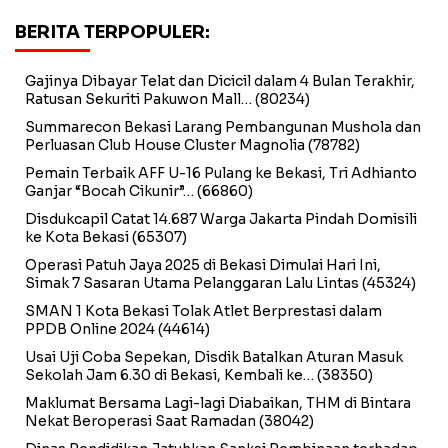
BERITA TERPOPULER:
Gajinya Dibayar Telat dan Dicicil dalam 4 Bulan Terakhir,
Ratusan Sekuriti Pakuwon Mall…
(80234)
Summarecon Bekasi Larang Pembangunan Mushola dan
Perluasan Club House Cluster Magnolia
(78782)
Pemain Terbaik AFF U-16 Pulang ke Bekasi, Tri Adhianto
Ganjar “Bocah Cikunir”…
(66860)
Disdukcapil Catat 14.687 Warga Jakarta Pindah Domisili
ke Kota Bekasi
(65307)
Operasi Patuh Jaya 2025 di Bekasi Dimulai Hari Ini,
Simak 7 Sasaran Utama Pelanggaran Lalu Lintas
(45324)
SMAN 1 Kota Bekasi Tolak Atlet Berprestasi dalam
PPDB Online 2024
(44614)
Usai Uji Coba Sepekan, Disdik Batalkan Aturan Masuk
Sekolah Jam 6.30 di Bekasi, Kembali ke…
(38350)
Maklumat Bersama Lagi-lagi Diabaikan, THM di Bintara
Nekat Beroperasi Saat Ramadan
(38042)