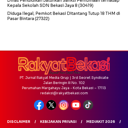
Dinas Pendidikan Jatuhkan Sanksi Pembinaan terhadap
Kepala Sekolah SDN Bekasi Jaya 8
(30419)
Diduga Ilegal, Pemkot Bekasi Ditantang Tutup 18 THM di
Pasar Bintara
(27322)
PT. Jurnal Rakyat Media Grup | 3rd Secret Syndicate
Jalan Beringin III No. 102
Perumahan Margahayu Jaya - Kota Bekasi – 17113
redaksi@rakyatbekasi.com
DISCLAIMER
KEBIJAKAN PRIVASI
MEDIAKIT 2026