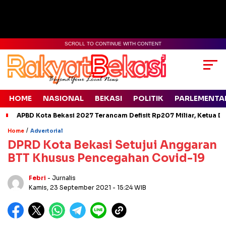
SCROLL TO CONTINUE WITH CONTENT
HOME
NASIONAL
BEKASI
POLITIK
PARLEMENTA
APBD Kota Bekasi 2027 Terancam Defisit Rp207 Miliar, Ketua D
/
Home
Advertorial
DPRD Kota Bekasi Setujui Anggaran
BTT Khusus Pencegahan Covid-19
Febri
- Jurnalis
Kamis, 23 September 2021
- 15:24 WIB