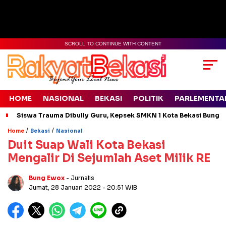
SCROLL TO CONTINUE WITH CONTENT
HOME
NASIONAL
BEKASI
POLITIK
PARLEMENTA
Siswa Trauma Dibully Guru, Kepsek SMKN 1 Kota Bekasi Bung
/
/
Home
Bekasi
Nasional
Duit Suap Wali Kota Bekasi
Mengalir Di Sejumlah Aset Milik RE
Bung Ewox
- Jurnalis
Jumat, 28 Januari 2022
- 20:51 WIB