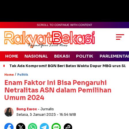
SCROLL TO CONTINUE WITH CONTENT
HOME
NASIONAL
BEKASI
POLITIK
PARLEMENTA
Tak Ada Kompromi! BGN Beri Batas Waktu Dapur MBG urus SLH
/
Home
Politik
Enam Faktor Ini Bisa Pengaruhi
Netralitas ASN dalam Pemilihan
Umum 2024
Bung Ewox
- Jurnalis
Selasa, 3 Januari 2023
- 16:54 WIB