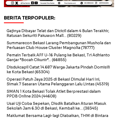
BERITA TERPOPULER:
Gajinya Dibayar Telat dan Dicicil dalam 4 Bulan Terakhir,
Ratusan Sekuriti Pakuwon Mall…
(80229)
Summarecon Bekasi Larang Pembangunan Mushola dan
Perluasan Club House Cluster Magnolia
(78777)
Pemain Terbaik AFF U-16 Pulang ke Bekasi, Tri Adhianto
Ganjar “Bocah Cikunir”…
(66855)
Disdukcapil Catat 14.687 Warga Jakarta Pindah Domisili
ke Kota Bekasi
(65304)
Operasi Patuh Jaya 2025 di Bekasi Dimulai Hari Ini,
Simak 7 Sasaran Utama Pelanggaran Lalu Lintas
(45319)
SMAN 1 Kota Bekasi Tolak Atlet Berprestasi dalam
PPDB Online 2024
(44608)
Usai Uji Coba Sepekan, Disdik Batalkan Aturan Masuk
Sekolah Jam 6.30 di Bekasi, Kembali ke…
(38345)
Maklumat Bersama Lagi-lagi Diabaikan, THM di Bintara