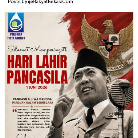
Posts by @RakyatBekasiCom