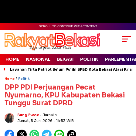
SCROLL TO CONTINUE WITH CONTENT
HOME
NASIONAL
BEKASI
POLITIK
PARLEMENTA
Layanan Tirta Patriot Belum Pulih! BPBD Kota Bekasi Atasi Krisis
/
Home
Politik
DPP PDI Perjuangan Pecat
Nyumarno, KPU Kabupaten Bekasi
Tunggu Surat DPRD
Bung Ewox
- Jurnalis
Jumat, 5 Juni 2026
- 14:53 WIB