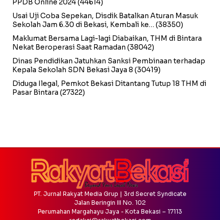
PPDB Online 2024
(44614)
Usai Uji Coba Sepekan, Disdik Batalkan Aturan Masuk
Sekolah Jam 6.30 di Bekasi, Kembali ke…
(38350)
Maklumat Bersama Lagi-lagi Diabaikan, THM di Bintara
Nekat Beroperasi Saat Ramadan
(38042)
Dinas Pendidikan Jatuhkan Sanksi Pembinaan terhadap
Kepala Sekolah SDN Bekasi Jaya 8
(30419)
Diduga Ilegal, Pemkot Bekasi Ditantang Tutup 18 THM di
Pasar Bintara
(27322)
PT. Jurnal Rakyat Media Grup | 3rd Secret Syndicate
Jalan Beringin III No. 102
Perumahan Margahayu Jaya - Kota Bekasi – 17113