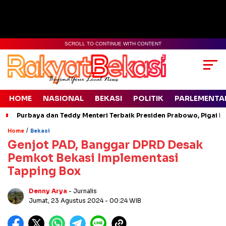
SCROLL TO CONTINUE WITH CONTENT
HOME
NASIONAL
BEKASI
POLITIK
PARLEMENTA
Purbaya dan Teddy Menteri Terbaik Presiden Prabowo, Pigai Pa
/
Home
Bekasi
Genjot PAD, Banggar DPRD Desak
Pemkot Bekasi Implementasi
Tapping Box
Denny Arya
- Jurnalis
Jumat, 23 Agustus 2024
- 00:24 WIB