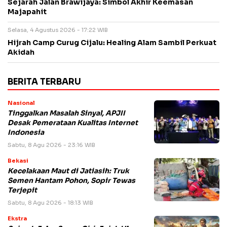
Sejarah Jalan Brawijaya: Simbol Akhir Keemasan
Majapahit
Selasa, 4 Agustus 2026 - 17:22 WIB
Hijrah Camp Curug Cijalu: Healing Alam Sambil Perkuat
Akidah
BERITA TERBARU
Nasional
Tinggalkan Masalah Sinyal, APJII
Desak Pemerataan Kualitas Internet
Indonesia
Sabtu, 8 Agu 2026 - 23:16 WIB
Bekasi
Kecelakaan Maut di Jatiasih: Truk
Semen Hantam Pohon, Sopir Tewas
Terjepit
Sabtu, 8 Agu 2026 - 18:13 WIB
Ekstra