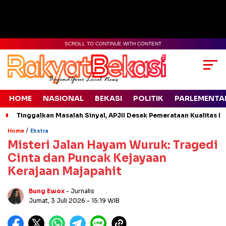
SCROLL TO CONTINUE WITH CONTENT
HOME
NASIONAL
BEKASI
POLITIK
PARLEMENTA
Tinggalkan Masalah Sinyal, APJII Desak Pemerataan Kualitas In
/
Home
Ekstra
Misteri Jalan Hayam Wuruk: Tragedi
Cinta dan Puncak Kejayaan
Kerajaan Majapahit
Bung Ewox
- Jurnalis
Jumat, 3 Juli 2026
- 15:19 WIB