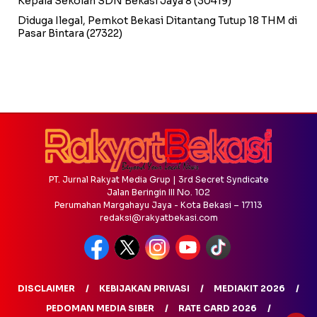
Kepala Sekolah SDN Bekasi Jaya 8
(30419)
Diduga Ilegal, Pemkot Bekasi Ditantang Tutup 18 THM di
Pasar Bintara
(27322)
PT. Jurnal Rakyat Media Grup | 3rd Secret Syndicate
Jalan Beringin III No. 102
Perumahan Margahayu Jaya - Kota Bekasi – 17113
redaksi@rakyatbekasi.com
DISCLAIMER
KEBIJAKAN PRIVASI
MEDIAKIT 2026
PEDOMAN MEDIA SIBER
RATE CARD 2026