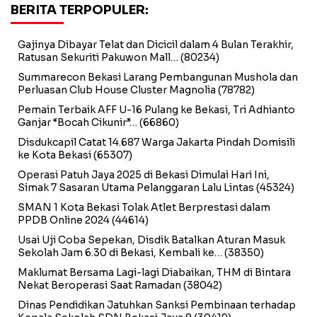
BERITA TERPOPULER:
Gajinya Dibayar Telat dan Dicicil dalam 4 Bulan Terakhir,
Ratusan Sekuriti Pakuwon Mall…
(80234)
Summarecon Bekasi Larang Pembangunan Mushola dan
Perluasan Club House Cluster Magnolia
(78782)
Pemain Terbaik AFF U-16 Pulang ke Bekasi, Tri Adhianto
Ganjar “Bocah Cikunir”…
(66860)
Disdukcapil Catat 14.687 Warga Jakarta Pindah Domisili
ke Kota Bekasi
(65307)
Operasi Patuh Jaya 2025 di Bekasi Dimulai Hari Ini,
Simak 7 Sasaran Utama Pelanggaran Lalu Lintas
(45324)
SMAN 1 Kota Bekasi Tolak Atlet Berprestasi dalam
PPDB Online 2024
(44614)
Usai Uji Coba Sepekan, Disdik Batalkan Aturan Masuk
Sekolah Jam 6.30 di Bekasi, Kembali ke…
(38350)
Maklumat Bersama Lagi-lagi Diabaikan, THM di Bintara
Nekat Beroperasi Saat Ramadan
(38042)
Dinas Pendidikan Jatuhkan Sanksi Pembinaan terhadap