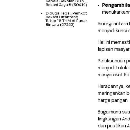
Kepala Sekolah SDN
Bekasi Jaya 8
(30419)
Pengambila
menukarkann
Diduga Ilegal, Pemkot
Bekasi Ditantang
Tutup 18 THM di Pasar
​Sinergi antar
Bintara
(27322)
menjadi kunci
Hal ini memast
lapisan masya
​Pelaksanaan p
menjadi tolok 
masyarakat Kot
Harapannya, ke
meringankan b
harga pangan.
​Bagaimana su
lingkungan And
dan pastikan A