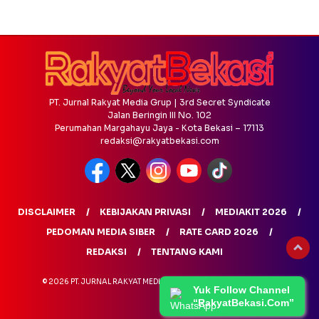
PT. Jurnal Rakyat Media Grup | 3rd Secret Syndicate
Jalan Beringin III No. 102
Perumahan Margahayu Jaya - Kota Bekasi – 17113
redaksi@rakyatbekasi.com
DISCLAIMER
KEBIJAKAN PRIVASI
MEDIAKIT 2026
PEDOMAN MEDIA SIBER
RATE CARD 2026
REDAKSI
TENTANG KAMI
© 2026 PT. JURNAL RAKYAT MEDIA GRUP - ALL RIGHTS RESERVED
Yuk Follow Channel
“RakyatBekasi.Com”