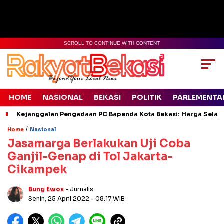
SCROLL TO CONTINUE WITH CONTENT
HOME
NASIONAL
BEKASI
POLITIK
PARLEMENTA
Kejanggalan Pengadaan PC Bapenda Kota Bekasi: Harga Selang
/
Home
Nasional
Jasamarga Berlakukan Uji Coba
Ganjil-Genap di Tol Jakarta-
Cikampek
Bung Ewox
- Jurnalis
Senin, 25 April 2022
- 08:17 WIB