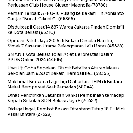
Perluasan Club House Cluster Magnolia
(78788)
Pemain Terbaik AFF U-16 Pulang ke Bekasi, Tri Adhianto
Ganjar “Bocah Cikunir”…
(66865)
Disdukcapil Catat 14.687 Warga Jakarta Pindah Domisili
ke Kota Bekasi
(65310)
Operasi Patuh Jaya 2025 di Bekasi Dimulai Hari Ini,
Simak 7 Sasaran Utama Pelanggaran Lalu Lintas
(45328)
SMAN 1 Kota Bekasi Tolak Atlet Berprestasi dalam
PPDB Online 2024
(44616)
Usai Uji Coba Sepekan, Disdik Batalkan Aturan Masuk
Sekolah Jam 6.30 di Bekasi, Kembali ke…
(38355)
Maklumat Bersama Lagi-lagi Diabaikan, THM di Bintara
Nekat Beroperasi Saat Ramadan
(38044)
Dinas Pendidikan Jatuhkan Sanksi Pembinaan terhadap
Kepala Sekolah SDN Bekasi Jaya 8
(30422)
Diduga Ilegal, Pemkot Bekasi Ditantang Tutup 18 THM di
Pasar Bintara
(27328)