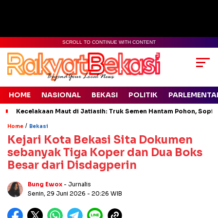
SCROLL TO CONTINUE WITH CONTENT
HOME
NASIONAL
BEKASI
POLITIK
PARLEMENTA
Kecelakaan Maut di Jatiasih: Truk Semen Hantam Pohon, Sopir 
/
Home
Bekasi
Kejari Kota Bekasi Sita Dokumen
sebanyak Tiga Koper dan Dua Boks
Besar dari Disdagperin
Bung Ewox
- Jurnalis
Senin, 29 Juni 2026
- 20:26 WIB