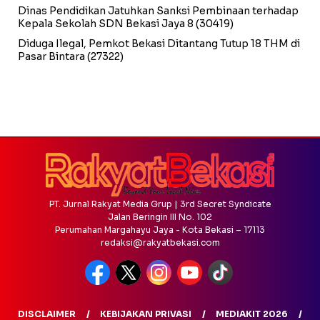
Dinas Pendidikan Jatuhkan Sanksi Pembinaan terhadap
Kepala Sekolah SDN Bekasi Jaya 8
(30419)
Diduga Ilegal, Pemkot Bekasi Ditantang Tutup 18 THM di
Pasar Bintara
(27322)
PT. Jurnal Rakyat Media Grup | 3rd Secret Syndicate
Jalan Beringin III No. 102
Perumahan Margahayu Jaya - Kota Bekasi – 17113
redaksi@rakyatbekasi.com
DISCLAIMER
KEBIJAKAN PRIVASI
MEDIAKIT 2026