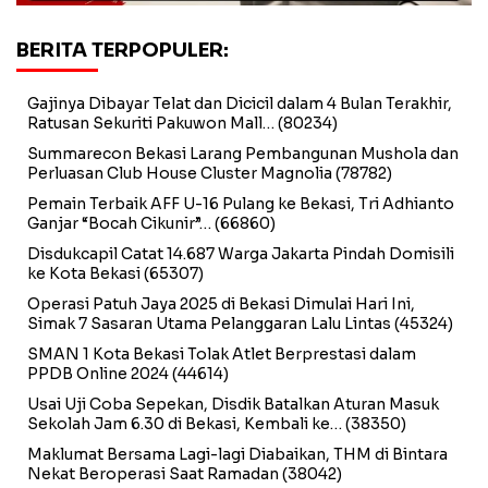
BERITA TERPOPULER:
Gajinya Dibayar Telat dan Dicicil dalam 4 Bulan Terakhir,
Ratusan Sekuriti Pakuwon Mall…
(80234)
Summarecon Bekasi Larang Pembangunan Mushola dan
Perluasan Club House Cluster Magnolia
(78782)
Pemain Terbaik AFF U-16 Pulang ke Bekasi, Tri Adhianto
Ganjar “Bocah Cikunir”…
(66860)
Disdukcapil Catat 14.687 Warga Jakarta Pindah Domisili
ke Kota Bekasi
(65307)
Operasi Patuh Jaya 2025 di Bekasi Dimulai Hari Ini,
Simak 7 Sasaran Utama Pelanggaran Lalu Lintas
(45324)
SMAN 1 Kota Bekasi Tolak Atlet Berprestasi dalam
PPDB Online 2024
(44614)
Usai Uji Coba Sepekan, Disdik Batalkan Aturan Masuk
Sekolah Jam 6.30 di Bekasi, Kembali ke…
(38350)
Maklumat Bersama Lagi-lagi Diabaikan, THM di Bintara
Nekat Beroperasi Saat Ramadan
(38042)