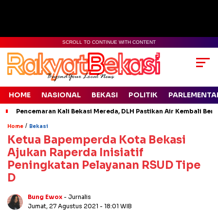
SCROLL TO CONTINUE WITH CONTENT
HOME
NASIONAL
BEKASI
POLITIK
PARLEMENTA
Pencemaran Kali Bekasi Mereda, DLH Pastikan Air Kembali Ben
/
Home
Bekasi
Ketua Bapemperda Kota Bekasi
Ajukan Raperda Inisiatif
Peningkatan Pelayanan RSUD Tipe
D
Bung Ewox
- Jurnalis
Jumat, 27 Agustus 2021
- 18:01 WIB