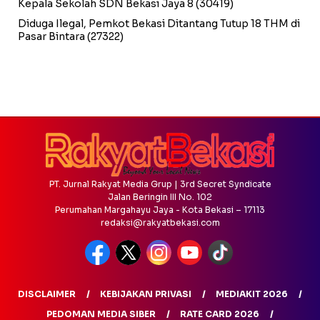
Kepala Sekolah SDN Bekasi Jaya 8
(30419)
Diduga Ilegal, Pemkot Bekasi Ditantang Tutup 18 THM di
Pasar Bintara
(27322)
PT. Jurnal Rakyat Media Grup | 3rd Secret Syndicate
Jalan Beringin III No. 102
Perumahan Margahayu Jaya - Kota Bekasi – 17113
redaksi@rakyatbekasi.com
DISCLAIMER
KEBIJAKAN PRIVASI
MEDIAKIT 2026
PEDOMAN MEDIA SIBER
RATE CARD 2026