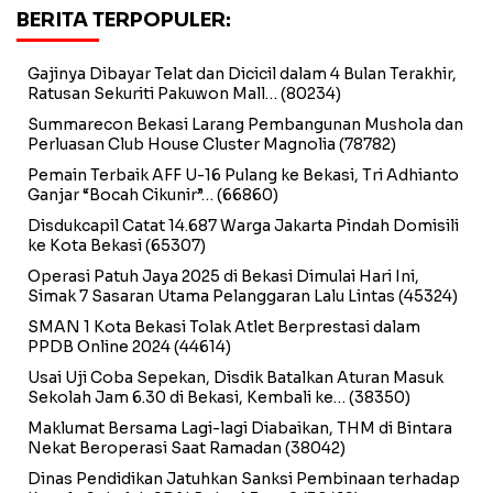
BERITA TERPOPULER:
Gajinya Dibayar Telat dan Dicicil dalam 4 Bulan Terakhir,
Ratusan Sekuriti Pakuwon Mall…
(80234)
Summarecon Bekasi Larang Pembangunan Mushola dan
Perluasan Club House Cluster Magnolia
(78782)
Pemain Terbaik AFF U-16 Pulang ke Bekasi, Tri Adhianto
Ganjar “Bocah Cikunir”…
(66860)
Disdukcapil Catat 14.687 Warga Jakarta Pindah Domisili
ke Kota Bekasi
(65307)
Operasi Patuh Jaya 2025 di Bekasi Dimulai Hari Ini,
Simak 7 Sasaran Utama Pelanggaran Lalu Lintas
(45324)
SMAN 1 Kota Bekasi Tolak Atlet Berprestasi dalam
PPDB Online 2024
(44614)
Usai Uji Coba Sepekan, Disdik Batalkan Aturan Masuk
Sekolah Jam 6.30 di Bekasi, Kembali ke…
(38350)
Maklumat Bersama Lagi-lagi Diabaikan, THM di Bintara
Nekat Beroperasi Saat Ramadan
(38042)
Dinas Pendidikan Jatuhkan Sanksi Pembinaan terhadap