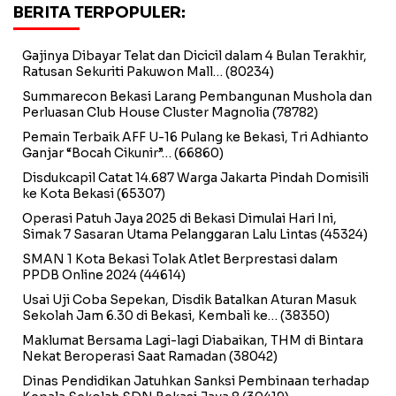
BERITA TERPOPULER:
Gajinya Dibayar Telat dan Dicicil dalam 4 Bulan Terakhir,
Ratusan Sekuriti Pakuwon Mall…
(80234)
Summarecon Bekasi Larang Pembangunan Mushola dan
Perluasan Club House Cluster Magnolia
(78782)
Pemain Terbaik AFF U-16 Pulang ke Bekasi, Tri Adhianto
Ganjar “Bocah Cikunir”…
(66860)
Disdukcapil Catat 14.687 Warga Jakarta Pindah Domisili
ke Kota Bekasi
(65307)
Operasi Patuh Jaya 2025 di Bekasi Dimulai Hari Ini,
Simak 7 Sasaran Utama Pelanggaran Lalu Lintas
(45324)
SMAN 1 Kota Bekasi Tolak Atlet Berprestasi dalam
PPDB Online 2024
(44614)
Usai Uji Coba Sepekan, Disdik Batalkan Aturan Masuk
Sekolah Jam 6.30 di Bekasi, Kembali ke…
(38350)
Maklumat Bersama Lagi-lagi Diabaikan, THM di Bintara
Nekat Beroperasi Saat Ramadan
(38042)
Dinas Pendidikan Jatuhkan Sanksi Pembinaan terhadap