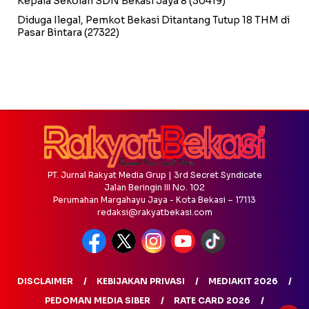
Kepala Sekolah SDN Bekasi Jaya 8
(30419)
Diduga Ilegal, Pemkot Bekasi Ditantang Tutup 18 THM di
Pasar Bintara
(27322)
PT. Jurnal Rakyat Media Grup | 3rd Secret Syndicate
Jalan Beringin III No. 102
Perumahan Margahayu Jaya - Kota Bekasi – 17113
redaksi@rakyatbekasi.com
DISCLAIMER
KEBIJAKAN PRIVASI
MEDIAKIT 2026
PEDOMAN MEDIA SIBER
RATE CARD 2026