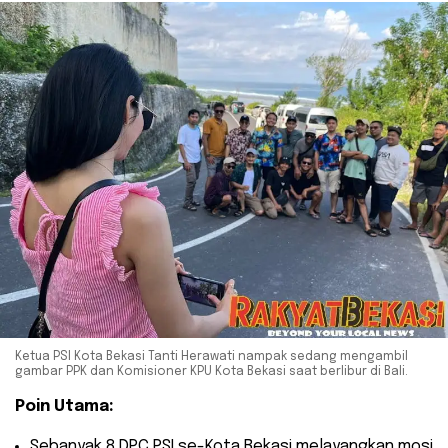
Ketua PSI Kota Bekasi Tanti Herawati nampak sedang mengambil
gambar PPK dan Komisioner KPU Kota Bekasi saat berlibur di Bali.
Poin Utama:
​Sebanyak 8 DPC PSI se-Kota Bekasi melayangkan mosi