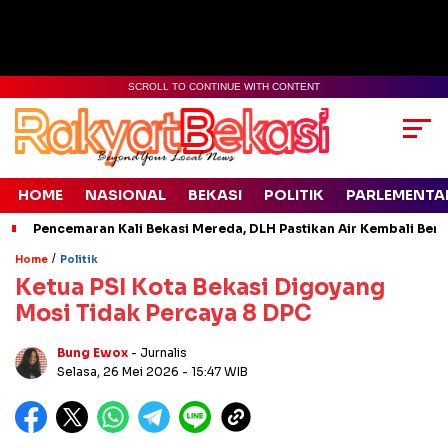
SCROLL TO CONTINUE WITH CONTENT
HOME
NASIONAL
BEKASI
POLITIK
PARLEMENTA
Pencemaran Kali Bekasi Mereda, DLH Pastikan Air Kembali Ben
/
Home
Politik
Ketua PSI Kota Bekasi Digoyang
Mosi Tidak Percaya 8 DPC
Bung Ewox
- Jurnalis
Selasa, 26 Mei 2026
- 15:47 WIB