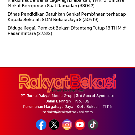
Maklumat Bersama Lagi-lagi Diabaikan, THM di Bintara
Nekat Beroperasi Saat Ramadan
(38042)
Dinas Pendidikan Jatuhkan Sanksi Pembinaan terhadap
Kepala Sekolah SDN Bekasi Jaya 8
(30419)
Diduga Ilegal, Pemkot Bekasi Ditantang Tutup 18 THM di
Pasar Bintara
(27322)
PT. Jurnal Rakyat Media Grup | 3rd Secret Syndicate
Jalan Beringin III No. 102
Perumahan Margahayu Jaya - Kota Bekasi – 17113
redaksi@rakyatbekasi.com