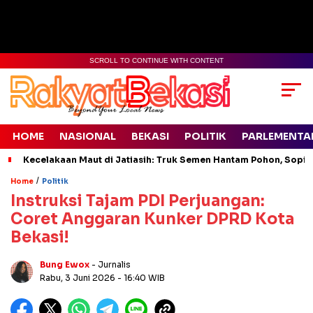
SCROLL TO CONTINUE WITH CONTENT
HOME
NASIONAL
BEKASI
POLITIK
PARLEMENTA
Kecelakaan Maut di Jatiasih: Truk Semen Hantam Pohon, Sopir 
/
Home
Politik
Instruksi Tajam PDI Perjuangan:
Coret Anggaran Kunker DPRD Kota
Bekasi!
Bung Ewox
- Jurnalis
Rabu, 3 Juni 2026
- 16:40 WIB