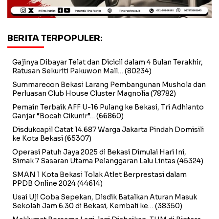
BERITA TERPOPULER:
Gajinya Dibayar Telat dan Dicicil dalam 4 Bulan Terakhir,
Ratusan Sekuriti Pakuwon Mall…
(80234)
Summarecon Bekasi Larang Pembangunan Mushola dan
Perluasan Club House Cluster Magnolia
(78782)
Pemain Terbaik AFF U-16 Pulang ke Bekasi, Tri Adhianto
Ganjar “Bocah Cikunir”…
(66860)
Disdukcapil Catat 14.687 Warga Jakarta Pindah Domisili
ke Kota Bekasi
(65307)
Operasi Patuh Jaya 2025 di Bekasi Dimulai Hari Ini,
Simak 7 Sasaran Utama Pelanggaran Lalu Lintas
(45324)
SMAN 1 Kota Bekasi Tolak Atlet Berprestasi dalam
PPDB Online 2024
(44614)
Usai Uji Coba Sepekan, Disdik Batalkan Aturan Masuk
Sekolah Jam 6.30 di Bekasi, Kembali ke…
(38350)